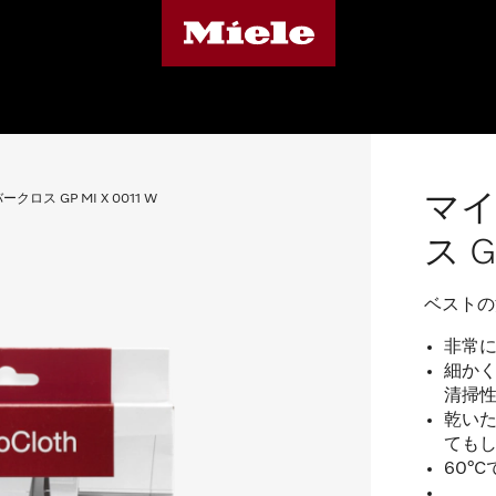
マ
ロス GP MI X 0011 W
ス G
ベストの
非常
細か
清掃
乾い
ても
60°