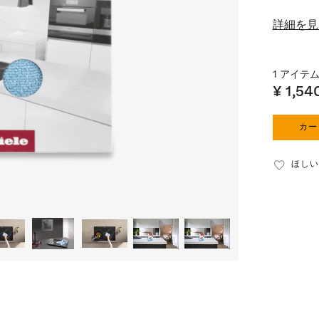
詳細を見
1 アイテム =
¥ 1,54
カー
ほしい