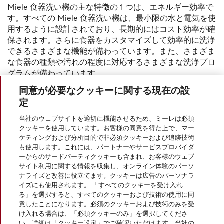
Miele 食器洗い機の主な特徴の 1 つは、エネルギー効率で
す。すべての Miele 食器洗い機は、最小限の水と電気を使
用するように設計されており、長期的にはコスト効率が確
保されます。さらに食器をカスタマイズして効率的に洗浄
できるさまざまな機能が備わっています。また、さまざま
な食器の種類や汚れの程度に対応するさまざまな洗浄プロ
グラムが備わっています。
同意が必要なクッキーに関する現在の設
定
当社のウェブサイトを適切に機能させるため、ミーレは必須
クッキーを使用しています。お客様の同意を得た上で、マー
会社案内
ケティングおよび分析目的で非必須クッキーおよび追跡技術
も使用します。これには、パートナーやサービスプロバイダ
ーからのサードパーティクッキーも含まれ、お客様のウェブ
サイト利用に関する情報を収集し、オンライン体験のパーソ
サービス
ナライズと改善に役立てます。クッキーは広告のパーソナラ
イズにも使用されます。 「すべてのクッキーを受け入れ
る」を選択すると、すべてのクッキーおよび技術の使用に同
意したことになります。必須のクッキーおよび技術のみを受
け入れる場合は、「必須クッキーのみ」を選択してくださ
い。詳細は「クッキー設定」でご確認いただけます。当社の