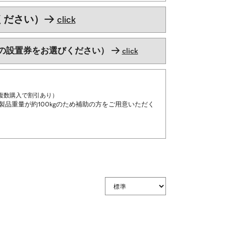
ください）
→
click
の設置券をお選びください）
→
click
 ※複数購入で割引あり）
製品重量が約100kgのため補助の方をご用意いただく