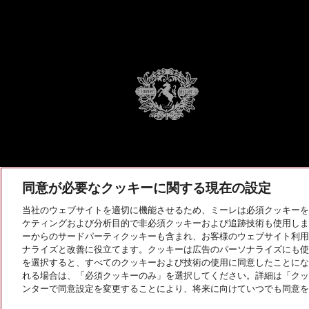
同意が必要なクッキーに関する現在の設定
当社のウェブサイトを適切に機能させるため、ミーレは必須クッキーを
ケティングおよび分析目的で非必須クッキーおよび追跡技術も使用しま
ーからのサードパーティクッキーも含まれ、お客様のウェブサイト利用
ナライズと改善に役立てます。クッキーは広告のパーソナライズにも使
を選択すると、すべてのクッキーおよび技術の使用に同意したことにな
れる場合は、「必須クッキーのみ」を選択してください。詳細は「クッ
© Miele Japan Corp. All rights reserved.
ンターで同意設定を変更することにより、将来に向けていつでも同意を