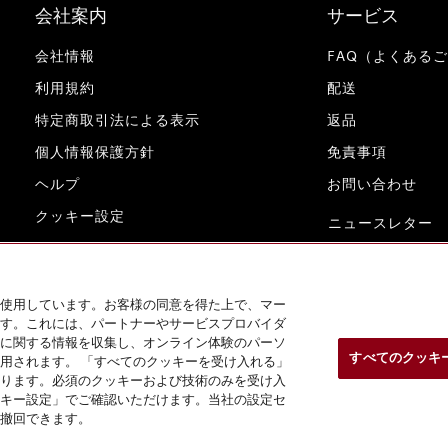
会社案内
サービス
会社情報
FAQ（よくある
利用規約
配送
特定商取引法による表示
返品
個人情報保護方針
免責事項
ヘルプ
お問い合わせ
クッキー設定
ニュースレター
www.miele.co.jp
使用しています。お客様の同意を得た上で、マー
す。これには、パートナーやサービスプロバイダ
に関する情報を収集し、オンライン体験のパーソ
すべてのクッキ
用されます。 「すべてのクッキーを受け入れる」
ります。必須のクッキーおよび技術のみを受け入
キー設定」でご確認いただけます。当社の設定セ
撤回できます。