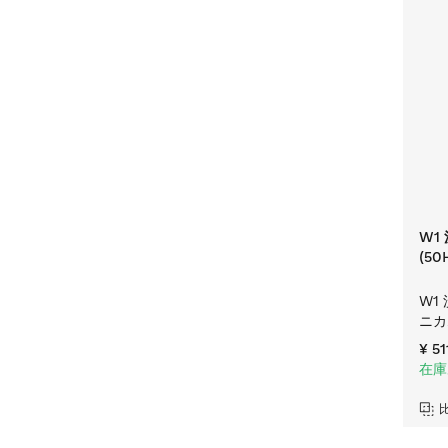
W1 
(50
W1
ニカ
¥ 51
在庫