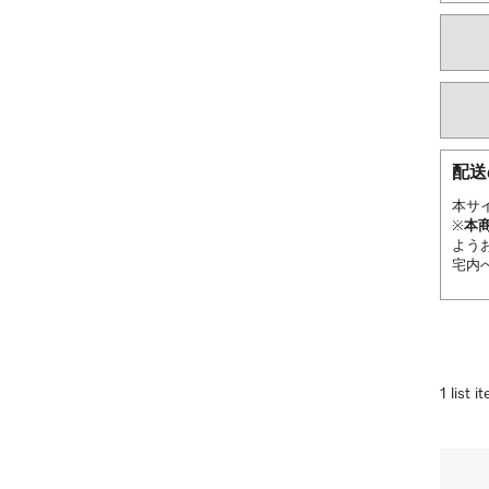
配送
本サ
※
本
よう
宅内
1 list i