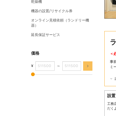
乾燥機
機器の設置/リサイクル券
オンライン見積依頼（ランドリー機
器）
延長保証サービス
価格
＜
事
¥
～
ミ
設置
工務
だく