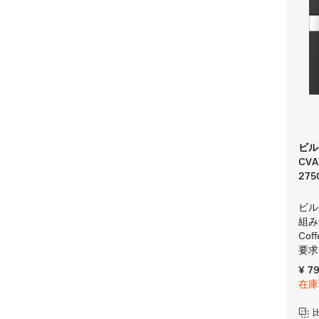
ビル
CV
275
ビル
組み
Cof
要求
¥ 7
在庫