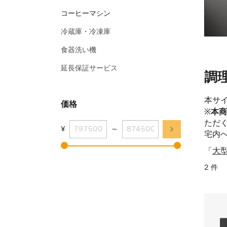
コーヒーマシン
冷蔵庫・冷凍庫
食器洗い機
延長保証サービス
調
本サ
価格
※
本商
ただ
¥
～
宅内
「
大
2 件