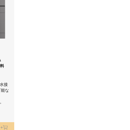
A
送料
水接
可能な
応。