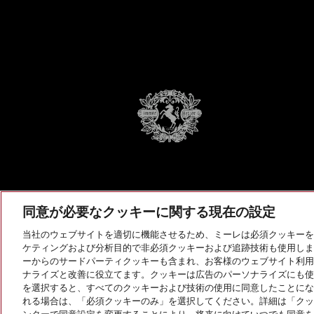
同意が必要なクッキーに関する現在の設定
当社のウェブサイトを適切に機能させるため、ミーレは必須クッキーを
ケティングおよび分析目的で非必須クッキーおよび追跡技術も使用しま
ーからのサードパーティクッキーも含まれ、お客様のウェブサイト利用
ナライズと改善に役立てます。クッキーは広告のパーソナライズにも使
を選択すると、すべてのクッキーおよび技術の使用に同意したことにな
れる場合は、「必須クッキーのみ」を選択してください。詳細は「クッ
© Miele Japan Corp. All rights reserved.