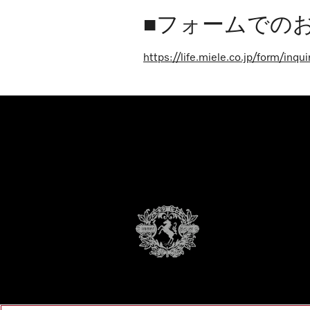
■フォームでの
https://life.miele.co.jp/form/inqui