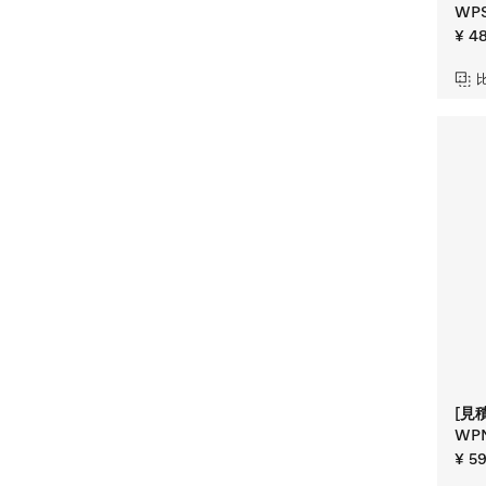
WP
¥ 4
[見
WPM
¥ 5