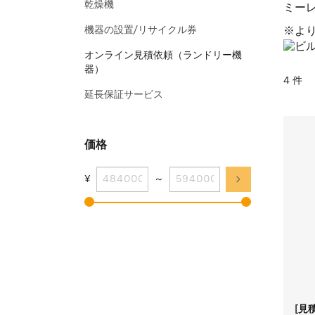
乾燥機
ミー
機器の設置/リサイクル券
※よ
オンライン見積依頼（ランドリー機
器）
4 件
延長保証サービス
価格
¥
～
[見積