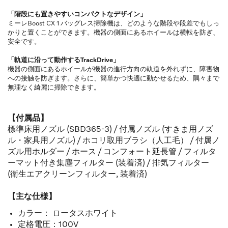
「階段にも置きやすいコンパクトなデザイン」
ミーレBoost CX 1 バッグレス掃除機は、どのような階段や段差でもしっ
かりと置くことができます。機器の側面にあるホイールは横転を防ぎ、
安全です。
「軌道に沿って動作するTrackDrive」
機器の側面にあるホイールが機器の進行方向の軌道を外れずに、障害物
への接触を防ぎます。さらに、簡単かつ快適に動かせるため、隅々まで
無理なく綺麗に掃除できます。
【付属品】
標準床用ノズル (SBD365-3) / 付属ノズル (すきま用ノズ
ル・家具用ノズル) / ホコリ取用ブラシ（人工毛） / 付属ノ
ズル用ホルダー / ホース / コンフォート延長管 / フィルタ
ーマット付き集塵フィルター (装着済) / 排気フィルター
(衛生エアクリーンフィルター, 装着済)
【主な仕様】
カラー： ロータスホワイト
定格電圧：100V