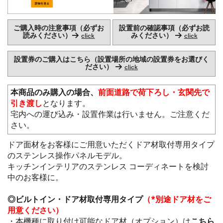
ご購入時の注意事項（必ずお
設置前の確認事項（必ずお読
読みください）→
みください） →
click
click
設置券のご購入はこちら（設置場所の地域の設置券をお選びく
ださい） →
click
本商品のみ購入の場合、
前面道路で荷下ろし・玄関先で
引き渡し
となります。
宅内への運び込み・設置作業は行いません。ご注意くだ
さい。
ドア面材をお客様にご用意いただくドア材取付専用タイプ
のステンレス操作パネルモデル。
キッチンインテリアのステンレス コーディネートを検討
中のお客様に。
◎ビルトイン・ドア材取付専用タイプ
（*別途ドア材をご
用意ください）
・本機種に取り付け可能なドア材（オプション）は
こちら