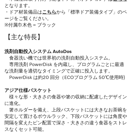
となります。
・ドア材装備品は
こちら
から「標準ドア装備タイプ」のペ
ージをご覧ください。
※付属巾木色 = ブラック
【主な特長】
洗剤自動投入システム AutoDos
食器洗い機では世界初の洗剤自動投入システム。
専用洗剤 PowerDisk を内蔵し、プログラムごとに最適
な洗剤量を適切なタイミングで正確に投入します。
PowerDisk は約20 回分（ECOプログラム 50℃使用時)
アジア仕様バスケット
様々な形・大きさの食器や箸の収納に配慮したデザイン
に進化。
箸ホルダーを備え、上段バスケットには大きなお茶碗を
安定して置けるボウルラック、下段バスケットには角度や
間隔を変えたピン配置で深さ・大きさの違う食器をストレ
スなくセット可能。