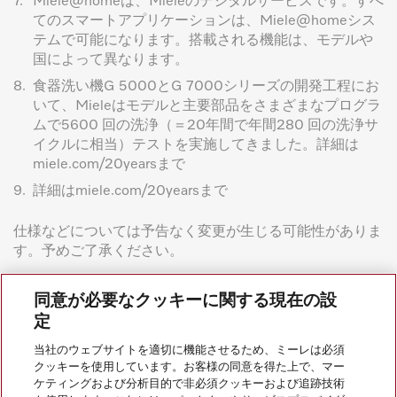
7.
Miele@homeは、Mieleのデジタルサービスです。すべ
てのスマートアプリケーションは、Miele@homeシス
テムで可能になります。搭載される機能は、モデルや
国によって異なります。
8.
食器洗い機G 5000とG 7000シリーズの開発工程にお
いて、Mieleはモデルと主要部品をさまざまなプログラ
ムで5600 回の洗浄（＝20年間で年間280 回の洗浄サ
イクルに相当）テストを実施してきました。詳細は
miele.com/20yearsまで
9.
詳細はmiele.com/20yearsまで
仕様などについては予告なく変更が生じる可能性がありま
す。予めご了承ください。
同意が必要なクッキーに関する現在の設
定
当社のウェブサイトを適切に機能させるため、ミーレは必須
クッキーを使用しています。お客様の同意を得た上で、マー
ケティングおよび分析目的で非必須クッキーおよび追跡技術
会社案内