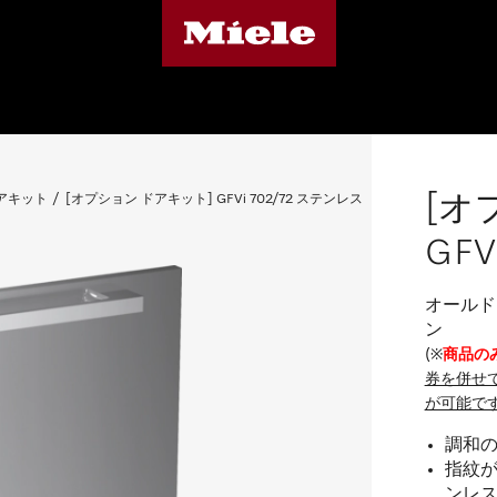
[オ
アキット
[オプション ドアキット] GFVi 702/72 ステンレス
GFV
オールド
ン
(※
商品の
券を併せ
が可能で
調和
指紋が
ンレ