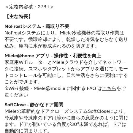
＜定格内容積：278 L＞
【主な特長】
NoFrostシステム - 霜取り不要
NoFrostシステムにより、Miele冷蔵機器の霜取り作業は
不要です。循環冷却により、乾燥した冷気をむらなく送り
込み、庫内に氷が形成されるのを防ぎます。
Miele@home アプリ - 操作性・利便性を向上
家庭用WiFiルーターとMieleクラウドを介してネットワー
クに接続、スマホやタブレットからアプリを通じてリモー
トコントロールを可能にし、日常生活をさらに便利にする
ことができます。
※WiFi 接続・Miele@mobile に関する FAQ は
こちら
をご
覧ください
SoftClose - 静かなドア開閉
Mieleの革新的なドアクローズシステムSoftCloseにより、
冷蔵庫や冷凍庫のドアは静かに自らの意思かのように閉じ
ます。ドアが開いている角度が30°未満であれば、ドアは
自動的に閉まります。