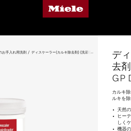
ディ
のお手入れ用洗剤
ディスケーラー(カルキ除去剤) (洗濯槽・食洗機用) GP DC WG 0
去剤
GP 
カルキ除
ルキを除
天然
ヒー
しく
機器の