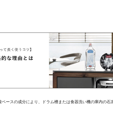
酸ベースの成分により、ドラム槽または食器洗い機の庫内の石