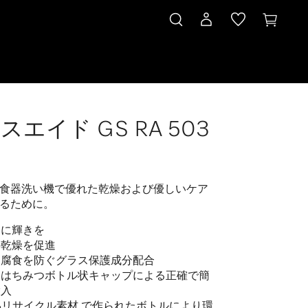
スエイド GS RA 503
食器洗い機で優れた乾燥および優しいケア
るために。
スに輝きを
の乾燥を促進
ス腐食を防ぐグラス保護成分配合
なはちみつボトル状キャップによる正確で簡
投入
 %リサイクル素材 で作られたボトルにより環