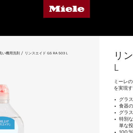
リン
洗い機用洗剤
リンスエイド GS RA 503 L
L
ミーレの
を実現す
グラ
食器
グラ
特別
単な
100