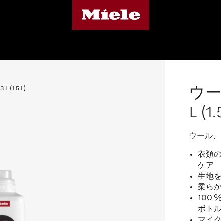
ウー
 (1.5 L)
L (1.
ウール、
衣類
ケア
生地
柔らか
100
ボト
マイ