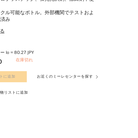
イクル可能なボトル。外部機関でテストおよ
認済み
る
lo = 80.27 JPY
在庫切れ
0
トに追加
お近くのミーレセンターを探す
物リストに追加