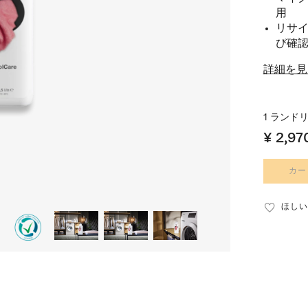
用
リサ
び確
詳細を見
1 ランドリー 
¥ 2,97
カー
ほしい