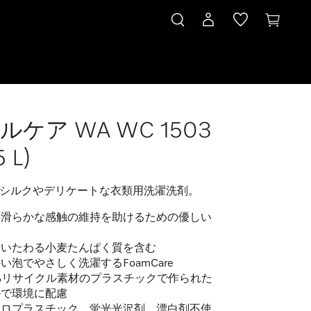
ルケア WA WC 1503
5 L)
シルクやデリケートな衣類用洗濯洗剤。
の滑らかな感触の維持を助けるための優しい
をいたわる小麦たんぱく質を含む
い泡でやさしく洗濯するFoamCare
 %リサイクル素材のプラスチックで作られた
ルで環境に配慮
クロプラスチック、蛍光光沢剤、漂白剤不使