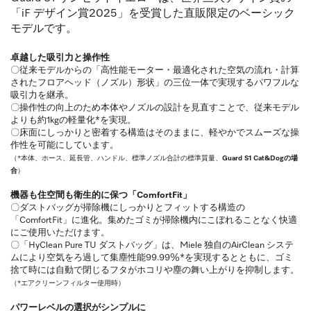
「iF デザイン賞2025」を受賞した直販限定のベーシック
モデルです。
卓越した吸引力と操作性
〇従来モデルからの「高性能モーター・最適化された空気の流れ・計算
されたフロアヘッド（ノズル）形状」の三位一体で実現するパワフルな
吸引力を継承。
〇操作性の向上のため本体やノズルの設計を見直すことで、従来モデル
よりも約1kgの軽量化*を実現。
〇床面にしっかりと密着する構造はそのままに、軽やかでスムーズな操
作性を可能にしています。
（*本体、ホース、延長管、ハンドル、標準ノズル合計の標準質量、
Guard S1 Cat&Dogの場
合
）
機器も住空間も衛生的に保つ「ComfortFit」
〇ダストバッグが掃除機にしっかりとフィットする構造の
「ComfortFit」に進化。集めたゴミが掃除機内にこぼれることなく快適
にご使用いただけます。
〇「HyClean Pure TU ダストバッグ」は、Miele 独自のAirClean システ
ムにより空気をろ過して集塵性能99.99%*を実現するとともに、ゴミ
捨て時には自動で閉じるフタがホコリや塵の舞い上がりを抑制します。
（*エアクリーンフィルター使用時）
パワーレベルの選択がシンプルに