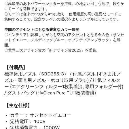
〇高級感のあるパワーセレクターを搭載。心地よい回し心地で、軽やか
にモードを選択できます。
〇モードは従来の6つから4つに絞り、使用頻度の高い重要なモードに
集約することで、設定やレベルの選択をよりシンプルにしています。
空間のアクセントにもなる豊富なカラー展開
〇インテリアに調和しながらも空間のアクセントとなる全３色（サンセ
ットイエロー、ノルディックブルー、オブシディアンブラック）を展
開。
〇世界三大デザイン賞の「iF デザイン賞2025」を受賞。
【付属品】
標準床用ノズル（SBD355-3） / 付属ノズル (すきま用ノ
ズル・家具用ノズル・ホコリ取用ブラシ) / 排気フィルタ
ー (エアクリーンフィルター1枚装着済, 専用フォルダー付)
/ ダストバッグ (HyClean Pure TU 1枚装着済)
【主な仕様】
カラー： サンセットイエロー
定格電圧： 100V
定格消費電力： 1000W