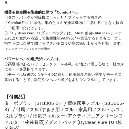
合
）
機器も住空間も衛生的に保つ「ComfortFit」
〇ダストバッグが掃除機にしっかりとフィットする構造の
「ComfortFit」に進化。集めたゴミが掃除機内にこぼれることなく快適
にご使用いただけます。
〇「HyClean Pure TU ダストバッグ」は、Miele 独自のAirClean システ
ムにより空気をろ過して集塵性能99.99%*を実現するとともに、ゴミ
捨て時には自動で閉じるフタがホコリや塵の舞い上がりを抑制します。
（*エアクリーンフィルター使用時）
パワーレベルの選択がシンプルに
〇高級感のあるパワーセレクターを搭載。心地よい回し心地で、軽やか
にモードを選択できます。
〇モードは従来の6つから4つに絞り、使用頻度の高い重要なモードに
集約することで、設定やレベルの選択をよりシンプルにしています。
【付属品】
ターボブラシ（STB305-3） / 標準床用ノズル（SBD355-
3） / 付属ノズル (すきま用ノズル・家具用ノズル・ホコリ
取用ブラシ) / 排気フィルター (アクティブエアクリーンフ
ィルター1枚装着済) / ダストバッグ (HyClean Pure TU 1枚
装着済)