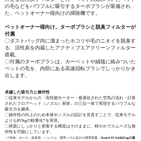
の毛などをパワフルに吸引するターボブラシが装備され
た、ペットオーナー様向けの掃除機です。
ペットオーナー様向け。ターボブラシと脱臭フィルターが
付属
〇ダストバッグ内に溜まったホコリや毛のニオイを脱臭す
る、活性炭を内蔵したアクティブエアクリーンフィルター
搭載。
〇付属のターボブラシは、カーペットや絨毯に絡みついた
ペットの毛を、内部にある高速回転ブラシでしっかりかき
出します。
卓越した吸引力と操作性
〇従来モデルからの「高性能モーター・最適化された空気の流れ・計算
されたフロアヘッド（ノズル）形状」の三位一体で実現するパワフルな
吸引力を継承。
〇操作性の向上のため本体やノズルの設計を見直すことで、従来モデル
よりも約1kgの軽量化*を実現。
〇床面にしっかりと密着する構造はそのままに、軽やかでスムーズな操
作性を可能にしています。
（*本体、ホース、延長管、ハンドル、標準ノズル合計の標準質量、
Guard S1 Cat&Dogの場