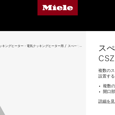
ス
クッキングヒーター・電気クッキングヒーター用
スぺーサーストリップ CSZL 700
CSZ
複数のス
設置する
複数
開口
詳細を見