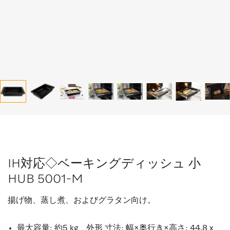
IH対応◇ベーキングディッシュ 小
HUB 5001-M
揚げ物、蒸し煮、およびグラタン向け。
最大容量: 約5 kg、外形 寸法: 幅×奥行き×高さ: 44.8 x