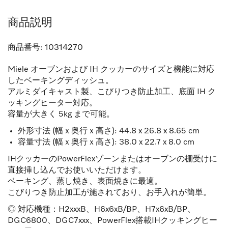
商品説明
商品番号:
10314270
Miele オーブンおよび IH クッカーのサイズと機能に対応
したベーキングディッシュ。
アルミダイキャスト製、こびりつき防止加工、底面 IH ク
ッキングヒーター対応。
容量が大きく 5kg まで可能。
外形寸法 (幅ｘ奥行ｘ高さ): 44.8 x 26.8 x 8.65 cm
容量寸法 (幅ｘ奥行ｘ高さ): 38.0 x 22.7 x 8.0 cm
IHクッカーのPowerFlexゾーンまたはオーブンの棚受けに
直接挿し込んでお使いいただけます。
ベーキング、蒸し焼き、表面焼きに最適。
こびりつき防止加工が施されており、お手入れが簡単。
◎ 対応機種：H2xxxB、H6x6xB/BP、H7x6xB/BP、
DGC6800、DGC7xxx、PowerFlex搭載IHクッキングヒー