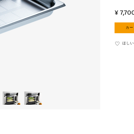
¥ 7,70
カー
ほしい