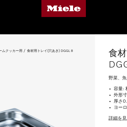
食材
ームクッカー用
食材用トレイ(穴あき) DGGL 8
DGG
野菜、魚
容量: 
外形寸法
厚さ0
ヨー
詳細を見