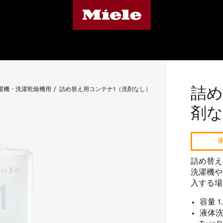
詰め
濯機・洗濯乾燥機用
詰め替え用コンテナ1（洗剤なし）
剤な
詰め替え用
洗濯機や
入する場
容量 1.
液体