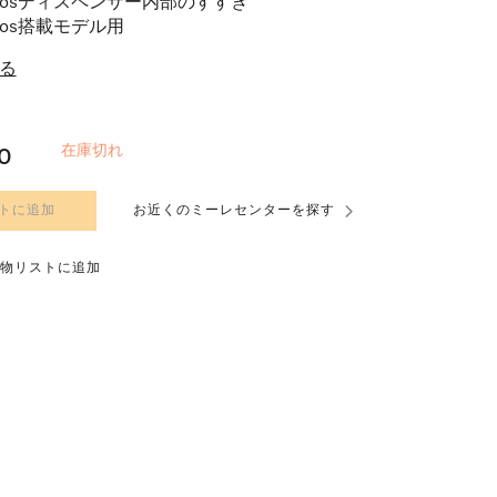
nDosディスペンサー内部のすすぎ
nDos搭載モデル用
る
在庫切れ
0
トに追加
お近くのミーレセンターを探す
物リストに追加