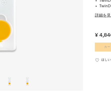
Twi
Twi
詳細を見
¥ 4,84
カー
ほしい