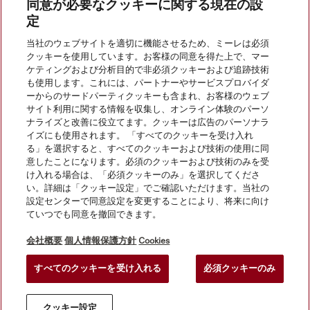
同意が必要なクッキーに関する現在の設
定
当社のウェブサイトを適切に機能させるため、ミーレは必須
クッキーを使用しています。お客様の同意を得た上で、マー
会社案内
ケティングおよび分析目的で非必須クッキーおよび追跡技術
も使用します。これには、パートナーやサービスプロバイダ
ーからのサードパーティクッキーも含まれ、お客様のウェブ
サイト利用に関する情報を収集し、オンライン体験のパーソ
サービス
ナライズと改善に役立てます。クッキーは広告のパーソナラ
イズにも使用されます。 「すべてのクッキーを受け入れ
る」を選択すると、すべてのクッキーおよび技術の使用に同
意したことになります。必須のクッキーおよび技術のみを受
け入れる場合は、「必須クッキーのみ」を選択してくださ
い。詳細は「クッキー設定」でご確認いただけます。当社の
設定センターで同意設定を変更することにより、将来に向け
ていつでも同意を撤回できます。
会社概要
個人情報保護方針
Cookies
すべてのクッキーを受け入れる
必須クッキーのみ
© Miele Japan Corp. All rights reserved.
クッキー設定