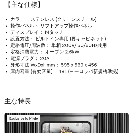
【主な仕様】
カラー： ステンレス (クリーンスチール)
操作パネル： リフトアップ操作パネル
ディスプレイ： Mタッチ
設置方法： ビルトイン専用 (要キャビネット)
定格電圧/周波数： 単相 200V/ 50/60Hz共用
定格消費電力： オーブン 2.6kW
電源プラグ： 20A
外形寸法 WxDxHmm： 595ｘ569ｘ456
庫内容量 (有効容量)： 48L (ヨーロッパ新規格準拠)
主な特長
Exclusive to Miele