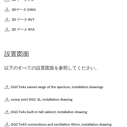
3Dデータ DWG
3D データ RVT
3D データ RFA
設置図面
以下のすべての設置図面を参照してください。
DGC7x4x swivel range of the aperture, installation drawings
screw joint DGC XL, installation drawing
DGC7x4x built-in tall cabinet, installation drawing
DGC7x40 connections and ventilation 45cm, installation drawing