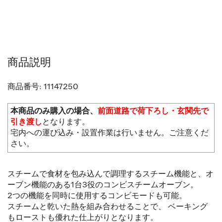
商品説明
商品番号:
11147250
本商品のみ購入の場合、
前面道路で荷下ろし・玄関先で
引き渡し
となります。
宅内への運び込み・設置作業は行いません。ご注意くだ
さい。
スチームで食材を包み込んで調理するスチーム機能と、オ
ーブン機能のある
1
台
3
役の
コンビスチームオーブン。
2
つの機能を同時に使用する
コンビモード
も可能。
スチームと乾いた熱を組み合わせることで、 ベーキング
もローストも優れた仕上がりとなります。