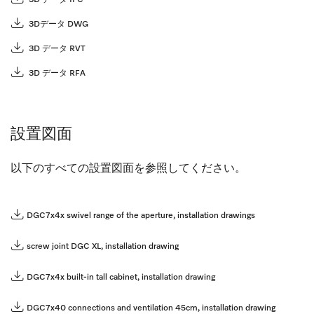
3Dデータ DWG
3D データ RVT
3D データ RFA
設置図面
以下のすべての設置図面を参照してください。
DGC7x4x swivel range of the aperture, installation drawings
screw joint DGC XL, installation drawing
DGC7x4x built-in tall cabinet, installation drawing
DGC7x40 connections and ventilation 45cm, installation drawing