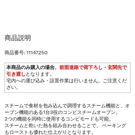
商品説明
商品番号:
11147250
本商品のみ購入の場合、
前面道路で荷下ろし・玄関先で
引き渡し
となります。
宅内への運び込み・設置作業は行いません。ご注意くだ
さい。
スチームで食材を包み込んで調理するスチーム機能と、オ
ーブン機能のある
1
台
3
役の
コンビスチームオーブン。
2
つの機能を同時に使用する
コンビモード
も可能。
スチームと乾いた熱を組み合わせることで、 ベーキング
もローストも優れた仕上がりとなります。