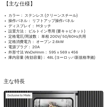
【主な仕様】
カラー： ステンレス (クリーンスチール)
操作パネル： リフトアップ操作パネル
ディスプレイ： Mタッチ
設置方法： ビルトイン専用 (要キャビネット)
定格電圧/周波数： 単相 200V/ 50/60Hz共用
定格消費電力： オーブン 2.6kW
電源プラグ： 20A
外形寸法 WxDxHmm： 595ｘ569ｘ456
庫内容量 (有効容量)： 48L (ヨーロッパ新規格準拠)
主な特長
Exclusive to Miele