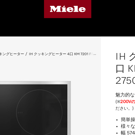
IH
ッキングヒーター
IH クッキングヒーター 4口 KM 7201 FR (送料27500込)
口 K
275
魅力的な
(※
200
ださい。)
簡単操作
様々な
幅 5