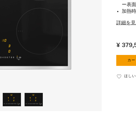
ー表
加熱時間
詳細を見
¥ 379,
カー
ほしい