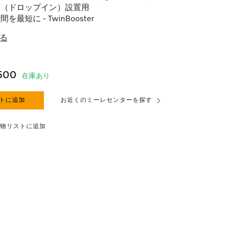
面（ドロップイン）設置用
を最短に - TwinBooster
る
500
在庫あり
トに追加
お近くのミーレセンターを探す
物リストに追加