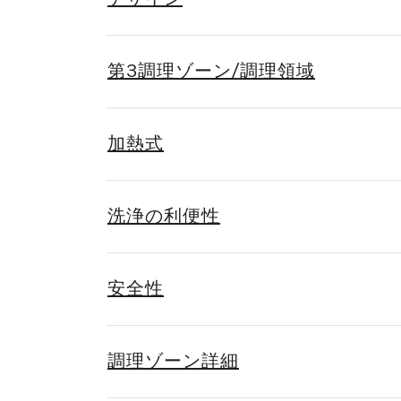
第3調理ゾーン/調理領域
加熱式
洗浄の利便性
安全性
調理ゾーン詳細