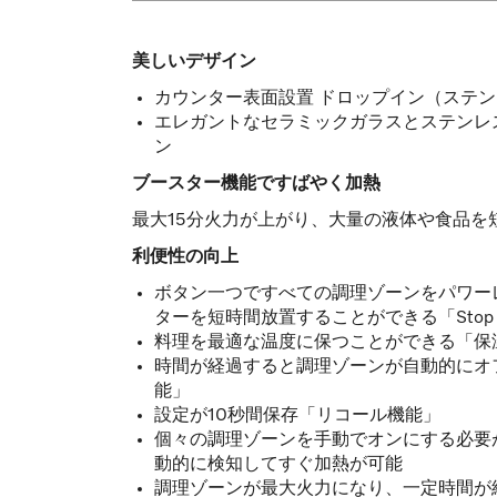
美しいデザイン
カウンター表面設置 ドロップイン（ステ
エレガントなセラミックガラスとステンレ
ン
ブースター機能ですばやく加熱
最大15分火力が上がり、大量の液体や食品を短時
利便性の向上
ボタン一つですべての調理ゾーンをパワー
ターを短時間放置することができる「Stop
料理を最適な温度に保つことができる「保
時間が経過すると調理ゾーンが自動的にオ
能」
設定が10秒間保存「リコール機能」
個々の調理ゾーンを手動でオンにする必要
動的に検知してすぐ加熱が可能
調理ゾーンが最大火力になり、一定時間が