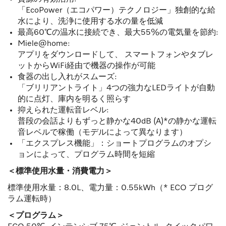
「EcoPower（エコパワー）テクノロジー」独創的な給
水により、洗浄に使用する水の量を低減
最高60℃の温水に接続でき、最大55%の電気量を節約:
Miele@home:
アプリをダウンロードして、 スマートフォンやタブレ
ットからWiFi経由で機器の操作が可能
食器の出し入れがスムーズ:
「ブリリアントライト」4つの強力なLEDライトが自動
的に点灯、庫内を明るく照らす
抑えられた運転音レベル:
普段の会話よりもずっと静かな40dB (A)*の静かな運転
音レベルで稼働（モデルによって異なります）
「エクスプレス機能」：ショートプログラムのオプシ
ョンによって、プログラム時間を短縮
＜標準使用水量・消費電力＞
標準使用水量：8.0L、電力量：0.55kWh（* ECO プログ
ラム運転時）
＜プログラム＞