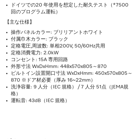
ドイツでの20 年使用を想定した耐久テスト（*7500
回のプログラム運転）
【主な仕様】
操作パネルカラー: ブリリアントホワイト
付属巾木カラー: ブラック
定格電圧,周波数: 単相200V, 50/60Hz共用
定格消費電力: 2.0kW
コンセント: 15A 専用回路
外形寸法 WxDxHmm: 448x570x805～870
ビルトイン設置開口寸法 WxDxHmm: 450x570x805～
870 ※ドア材必要（厚み 16~22mm）
洗浄容量: 9 人分（IEC 規格） / 7 人分 51点（JEMA規
格）
運転音: 43dB（IEC 規格）