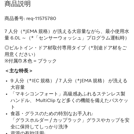
商品説明
商品番号:
req-11575780
7 人分（*JEMA 規格）が洗える大容量ながら、最小使用水
量 6.0L ～（*「センサーウォッシュ」プログラム運転時）
◎ビルトイン・ドア材取付専用タイプ（*別途ドア材をご
用意ください）
※付属巾木色 = ブラック
＜主な特長＞
9 人分（*IEC 規格） / 7 人分（*JEMA 規格） が洗える
大容量
「マキシコンフォート」高級感あふれるステンレス製
ハンドル、 MultiClip など多くの機能を備えたバスケッ
ト
食器・グラスのための特別なお手入れ:
「グラスホルダー / カップラック」グラスやカップを安
全に保持してしっかり洗浄
資源の有効活用: