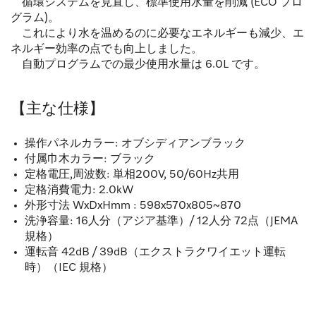
循環システムを見直し、標準使用水量を削減 (ECO プロ
グラム)。
これにより水を温めるのに必要なエネルギーも減少、エ
ネルギー効率の点でも向上しました。
自動プログラムでの最少使用水量は 6.0L です。
【主な仕様】
操作パネルカラー: オブシディアンブラック
付属巾木カラー: ブラック
定格電圧,周波数: 単相200V, 50/60Hz共用
定格消費電力: 2.0kW
外形寸法 WxDxHmm : 598x570x805~870
洗浄容量: 16人分（アジア基準）/ 12人分 72点（JEMA
規格）
運転音 42dB / 39dB（エクストラクワイエット運転
時）（IEC 規格）