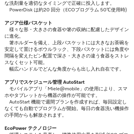
な洗剤量を適切なタイミングで正確に投入します。
PowerDisk は約20 回分（ECOプログラム 50℃使用時)
アジア仕様バスケット
様々な形・大きさの食器や箸の収納に配慮したデザイン
に進化。
箸ホルダーを備え、上段バスケットには大きなお茶碗を
安定して置けるボウルラック、下段バスケットには角度や
間隔を変えたピン配置で深さ・大きさの違う食器をストレ
スなくセット可能。
幅広ハンドルでどんな角度からも出し入れ自在です。
アプリでスケジュール管理 AutoStart
モバイルアプリ「Miele@mobile」の使用により、スマ
ホやタブレットから機器の操作が可能です。
AutoStart 機能で週間プランを作成すれば、毎回設定し
なくても自動でプログラムが開始。毎日の食器洗い機操作
の手間からも解放されます。
EcoPower テクノロジー