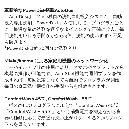
革新的なPowerDisk搭載AutoDos
AutoDosは、Miele独自の洗剤自動投入システム。自動
投入専用洗剤「PowerDisk」を使用して、プログラムごと
に、最適な量の洗剤を適切なタイミングで正確に投入。毎
回洗剤をいれる手間がかからず*、洗剤の使いすぎ・不足
も防ぎます。
*PowerDiskは約20回分の洗剤入り
Miele@home による家庭用機器のネットワーク化
モバイルアプリの使用により、スマホやタブレットから
機器の操作が可能です。AutoStart機能で週間プランを作
成すれば、毎回設定しなくても自動でプログラムが開始。
毎日の食器洗い機操作の手間からも解放されます。
ComfortWash 45℃, ComfortWash+ 55℃
従来のECOプログラムに加えて「ComfortWash 45℃」
「ComfortWash+ 55℃」という消費電力を抑えながら食
器の種類に応じて最適な洗い上がりを叶える2つのプログ
ラムを備えています。