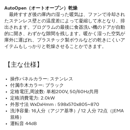
AutoOpen（オートオープン）乾燥
最終すすぎ後の庫内の湿った暖気は、ファンで冷却され
たステンレス壁との温度差によって凝縮して水となり、排
出されます。プログラムの最後に食器洗い機のドアが自動
的に開き、わずかな隙間を残します。暖かく湿った空気が
庫外に運ばれ、プラスチック製ボウルなどの乾きにくいア
イテムもしっかりと乾燥させることかできます。
【主な仕様】
操作パネルカラー: ステンレス
付属巾木カラー: ブラック
定格電圧,周波数: 単相200V, 50/60Hz共用
定格消費電力: 2.0kW
外形寸法 WxDxHmm : 598x570x805~870
洗浄容量: 16人分（アジア基準）/ 12 人分 72点（JEMA
規格）
運転音 44dB