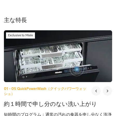
主な特長
Exclusive to Miele
01 - 05
QuickPowerWash（クイックパワーウォッ
シュ）
約１時間で申し分のない洗い上がり
短時間のプログラム：通常の汚れの食器を申し分なく洗浄