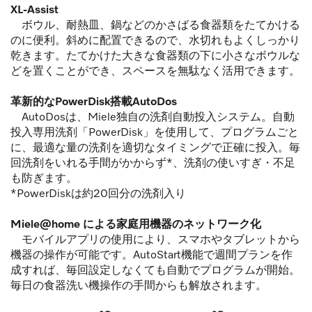
XL-Assist
ボウル、耐熱皿、鍋などのかさばる食器類をたてかける
のに便利。斜めに配置できるので、水切れもよくしっかり
乾きます。たてかけた大きな食器類の下に小さなボウルな
どを置くことができ、スペースを無駄なく活用できます。
革新的なPowerDisk搭載AutoDos
AutoDosは、Miele独自の洗剤自動投入システム。自動
投入専用洗剤「PowerDisk」を使用して、プログラムごと
に、最適な量の洗剤を適切なタイミングで正確に投入。毎
回洗剤をいれる手間がかからず*、洗剤の使いすぎ・不足
も防ぎます。
*PowerDiskは約20回分の洗剤入り
Miele@home による家庭用機器のネットワーク化
モバイルアプリの使用により、スマホやタブレットから
機器の操作が可能です。AutoStart機能で週間プランを作
成すれば、毎回設定しなくても自動でプログラムが開始。
毎日の食器洗い機操作の手間からも解放されます。