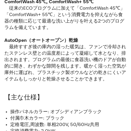
ComfortWash 45℃, ComfortWash+ 55℃
従来のECOプログラムに加えて「ComfortWash 45℃」
「ComfortWash+ 55℃」という消費電力を抑えながら食
器の種類に応じて最適な洗い上がりを叶える2つのプログ
ラムを備えています。
AutoOpen（オートオープン）乾燥
最終すすぎ後の庫内の湿った暖気は、ファンで冷却され
たステンレス壁との温度差によって凝縮して水となり、排
出されます。プログラムの最後に食器洗い機のドアが自動
的に開き、わずかな隙間を残します。暖かく湿った空気が
庫外に運ばれ、プラスチック製ボウルなどの乾きにくいア
イテムもしっかりと乾燥させることかできます。
【主な仕様】
操作パネルカラー: オブシディアンブラック
付属巾木カラー: ブラック
定格電圧,周波数: 単相200V, 50/60Hz共用