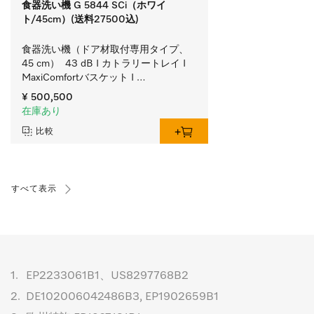
食器洗い機 G 5844 SCi（ホワイ
ト/45cm）(送料27500込)
食器洗い機（ドア材取付専用タイプ、
45 cm）  43 dB I カトラリートレイ I 
MaxiComfortバスケット I 
BrilliantLight（ブリリアントライト）I 
¥ 500,500
Miele@home
在庫あり
比較
すべて表示
1.
EP2233061B1、US8297768B2
2.
DE102006042486B3, EP1902659B1