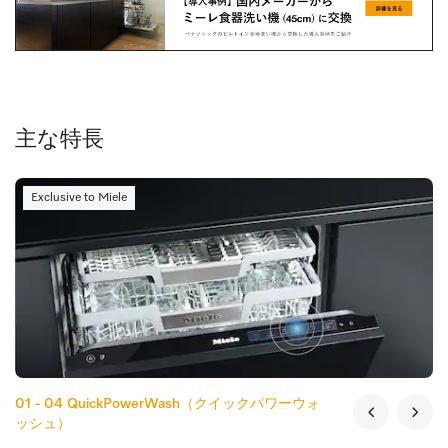
主な特長
Exclusive to Miele
01 - 04
QuickPowerWash（クイックパワーウォ
ッシュ）