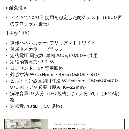
＜耐久性＞
ドイツでの20 年使用を想定した耐久テスト（5600 回
のプログラム運転）
【主な仕様】
操作パネルカラー: ブリリアントホワイト
付属巾木カラー: ブラック
定格電圧,周波数: 単相200V, 50/60Hz共用
定格消費電力: 2.0kW
コンセント: 15A 専用回路
外形寸法 WxDxHmm: 448x570x805～870
ビルトイン設置開口寸法 WxDxHmm: 450x580x810～
875 ※ドア材必要（厚み 16~22mm）
洗浄容量: 9 人分（IEC 規格） / 7 人分 51点（JEMA規
格）
運転音: 43dB（IEC 規格）