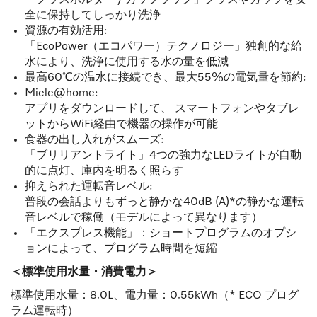
全に保持してしっかり洗浄
資源の有効活用:
「EcoPower（エコパワー）テクノロジー」独創的な給
水により、洗浄に使用する水の量を低減
最高60℃の温水に接続でき、最大55%の電気量を節約:
Miele@home:
アプリをダウンロードして、 スマートフォンやタブレ
ットからWiFi経由で機器の操作が可能
食器の出し入れがスムーズ:
「ブリリアントライト」4つの強力なLEDライトが自動
的に点灯、庫内を明るく照らす
抑えられた運転音レベル:
普段の会話よりもずっと静かな40dB (A)*の静かな運転
音レベルで稼働（モデルによって異なります）
「エクスプレス機能」：ショートプログラムのオプシ
ョンによって、プログラム時間を短縮
＜標準使用水量・消費電力＞
標準使用水量：8.0L、電力量：0.55kWh（* ECO プログ
ラム運転時）