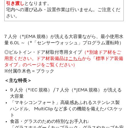
引き渡し
となります。
宅内への運び込み・設置作業は行いません。ご注意くだ
さい。
7 人分（*JEMA 規格）が洗える大容量ながら、最小使用水
量 6.0L ～（*「センサーウォッシュ」プログラム運転時）
◎ビルトイン・ドア材取付専用タイプ
（*別途ドア材をご
用意ください。ドア材装備品は
こちら
から「標準ドア装備
タイプ」のページをご覧ください）
※付属巾木色 = ブラック
＜主な特長＞
9 人分（*IEC 規格） / 7 人分（*JEMA 規格） が洗える
大容量
「マキシコンフォート」高級感あふれるステンレス製
ハンドル、 MultiClip など多くの機能を備えたバスケッ
ト
食器・グラスのための特別なお手入れ:
「グラスホルダー / カップラック」グラスやカップを安