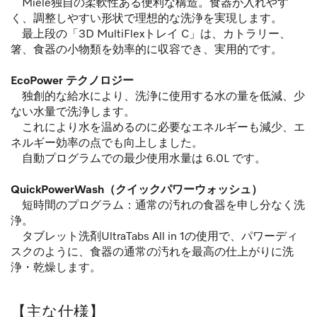
Miele独自の柔軟性ある便利な構造。食器が入れやす
く、調整しやすい形状で理想的な洗浄を実現します。
最上段の「3D MultiFlexトレイ C」は、カトラリー、
箸、食器の小物類を効率的に収容でき、実用的です。
EcoPower テクノロジー
独創的な給水により、洗浄に使用する水の量を低減、少
ない水量で洗浄します。
これにより水を温めるのに必要なエネルギーも減少、エ
ネルギー効率の点でも向上しました。
自動プログラムでの最少使用水量は 6.0L です。
QuickPowerWash（クイックパワーウォッシュ）
短時間のプログラム：通常の汚れの食器を申し分なく洗
浄。
タブレット洗剤UltraTabs All in 1の使用で、パワーディ
スクのように、食器の通常の汚れを最高の仕上がりに洗
浄・乾燥します。
【主な仕様】