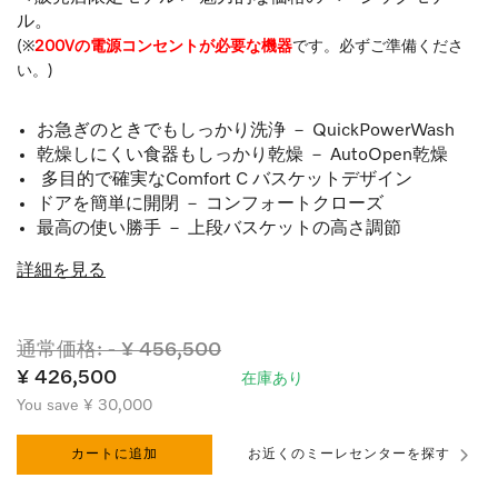
ル。
(※
200Vの電源コンセントが必要な機器
です。必ずご準備くださ
い。)
お急ぎのときでもしっかり洗浄 － QuickPowerWash
乾燥しにくい食器もしっかり乾燥 － AutoOpen乾燥
多目的で確実なComfort C バスケットデザイン
ドアを簡単に開閉 － コンフォートクローズ
最高の使い勝手 － 上段バスケットの高さ調節
詳細を見る
通常価格: - ¥ 456,500
¥ 426,500
在庫あり
You save ¥ 30,000
カートに追加
お近くのミーレセンターを探す