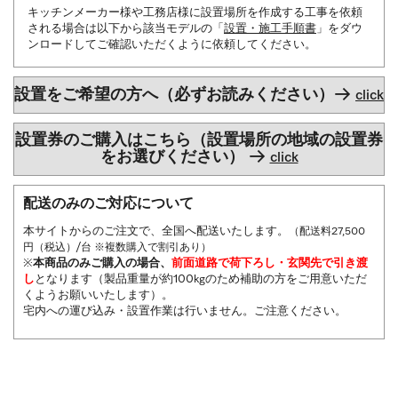
キッチンメーカー様や工務店様に設置場所を作成する工事を依頼
される場合は以下から該当モデルの「
設置・施工手順書
」をダウ
ンロードしてご確認いただくように依頼してください。
設置をご希望の方へ（必ずお読みください）
→
click
設置券のご購入はこちら（設置場所の地域の設置券
をお選びください）
→
click
配送のみのご対応について
本サイトからのご注文で、全国へ配送いたします。
（配送料27,500
円（税込）/台 ※複数購入で割引あり）
※
本商品のみご購入の場合、
前面道路で荷下ろし・玄関先で引き渡
し
となります（製品重量が約100kgのため補助の方をご用意いただ
くようお願いいたします）。
宅内への運び込み・設置作業は行いません。ご注意ください。