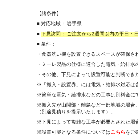
【諸条件】
■ 対応地域： 岩手県
■
下見訪問： ご注文から2週間以内の平日・
■ 条件：
・食器洗い機を設置できるスペースが確保さ
・ミーレ製品の仕様に適合した電気・給排水
・その他、下見によって設置可能と判断でき
※「搬入・設置券」には電気・給排水対応は
※簡単な電気・給排水などの工事は別料金に
※搬入先が山間部・離島など一部地域の場合
（別途見積りを提示いたします）。
※下見によって複雑な工事が必要とされた場
※設置可能となる条件については
こちら
をご