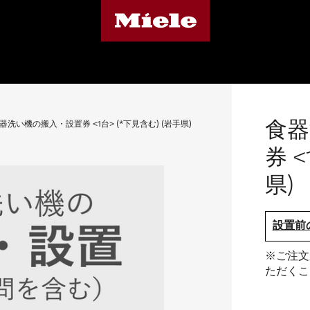
食器
器洗い機の搬入・設置券 <1台> (*下見含む) (岩手県)
券 <
県)
設置前
※ご注文
ただくこ