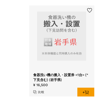
食器洗い機の搬入・設置券 <1台> (*
下見含む) (岩手県)
¥ 16,500
比較