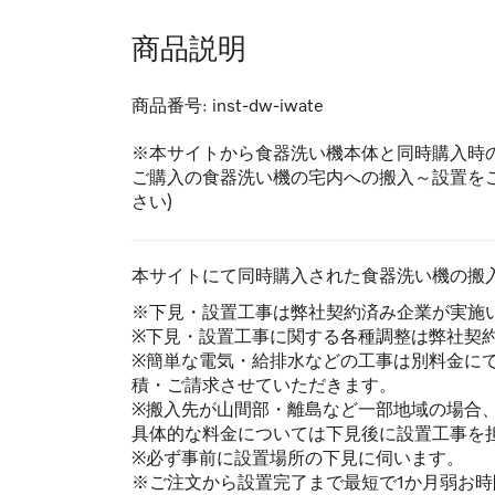
商品説明
商品番号:
inst-dw-iwate
※本サイトから食器洗い機本体と同時購入時
ご購入の食器洗い機の宅内への搬入～設置を
さい)
本サイトにて同時購入された食器洗い機の搬
※下見・設置工事は弊社契約済み企業が実施
※下見・設置工事に関する各種調整は弊社契
※簡単な電気・給排水などの工事は別料金に
積・ご請求させていただきます。
※搬入先が山間部・離島など一部地域の場合
具体的な料金については下見後に設置工事を
※必ず事前に設置場所の下見に伺います。
※ご注文から設置完了まで最短で1か月弱お