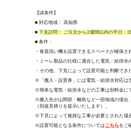
【諸条件】
■ 対応地域： 高知県
■
下見訪問： ご注文から2週間以内の平日・
■ 条件：
・食器洗い機を設置できるスペースが確保さ
・ミーレ製品の仕様に適合した電気・給排水
・その他、下見によって設置可能と判断でき
※「搬入・設置券」には電気・給排水対応は
※簡単な電気・給排水などの工事は別料金に
※搬入先が山間部・離島など一部地域の場合
（別途見積りを提示いたします）。
※下見によって複雑な工事が必要とされた場
※設置可能となる条件については
こちら
をご