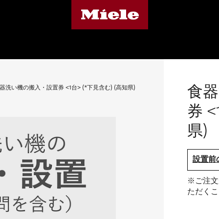
食器
器洗い機の搬入・設置券 <1台> (*下見含む) (高知県)
券 <
県)
設置前
※ご注文
ただくこ