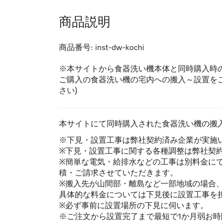
商品説明
商品番号:
inst-dw-kochi
※本サイトから食器洗い機本体と同時購入時
ご購入の食器洗い機の宅内への搬入～設置を
さい)
本サイトにて同時購入された食器洗い機の搬
※下見・設置工事は弊社契約済み企業が実施
※下見・設置工事に関する各種調整は弊社契
※簡単な電気・給排水などの工事は別料金に
積・ご請求させていただきます。
※搬入先が山間部・離島など一部地域の場合
具体的な料金については下見後に設置工事を
※必ず事前に設置場所の下見に伺います。
※ご注文から設置完了まで最短で1か月弱お