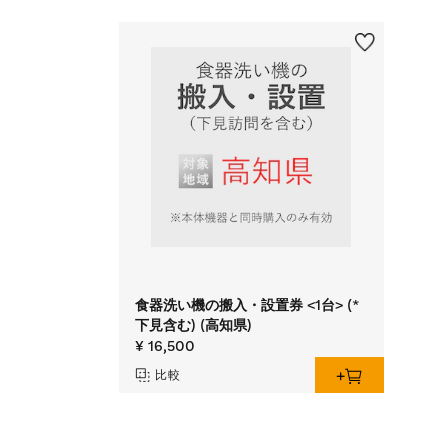
食器洗い機の搬入・設置券 <1台> (*
下見含む) (高知県)
¥ 16,500
比較