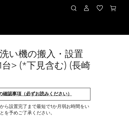
洗い機の搬入・設置
1台> (*下見含む) (長崎
の確認事項（必ずお読みください）
から設置完了まで最短で1か月弱お時間をい
とを予めご了承ください。