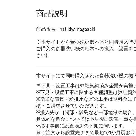
商品説明
商品番号:
inst-dw-nagasaki
※本サイトから食器洗い機本体と同時購入時
ご購入の食器洗い機の宅内への搬入～設置を
さい)
本サイトにて同時購入された食器洗い機の搬
※下見・設置工事は弊社契約済み企業が実施
※下見・設置工事に関する各種調整は弊社契
※簡単な電気・給排水などの工事は別料金に
積・ご請求させていただきます。
※搬入先が山間部・離島など一部地域の場合
具体的な料金については下見後に設置工事を
※必ず事前に設置場所の下見に伺います。
※ご注文から設置完了まで最短で1か月弱お