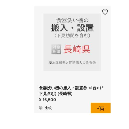
食器洗い機の搬入・設置券 <1台> (*
下見含む) (長崎県)
¥ 16,500
比較