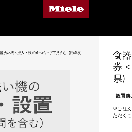
食器
器洗い機の搬入・設置券 <1台> (*下見含む) (長崎県)
券 <
県)
設置前
※ご注文
ただくこ