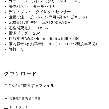
カラー：ステンレス（クリーンスチール）
操作パネル： タッチパネル
ディスプレイ：ダイレクトセンサー
設置方法： ビルトイン専用 (要キャビネット)
定格電圧/周波数： 単相 200V/50Hz
定格消費電力： 3.6kW
電源プラグ： 20A
外形寸法 WxDxHmm： 595ｘ569ｘ596
庫内容量 (有効容量)： 76L (ヨーロッパ新規格準拠)
段数： 5
ダウンロード
この商品に関連するファイル
取扱説明書/設置手順書
レシピブック