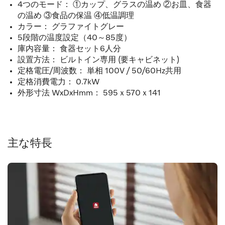
4つのモード： ①カップ、グラスの温め ②お皿、食器
の温め ③食品の保温 ④低温調理
カラー：
グラファイトグレー
5段階の温度設定（40～85度）
庫内容量： 食器セット6人分
設置方法： ビルトイン専用 (要キャビネット)
定格電圧/周波数： 単相 100V / 50/60Hz共用
定格消費電力： 0.7kW
外形寸法 WxDxHmm： 595ｘ570ｘ141
主な特長