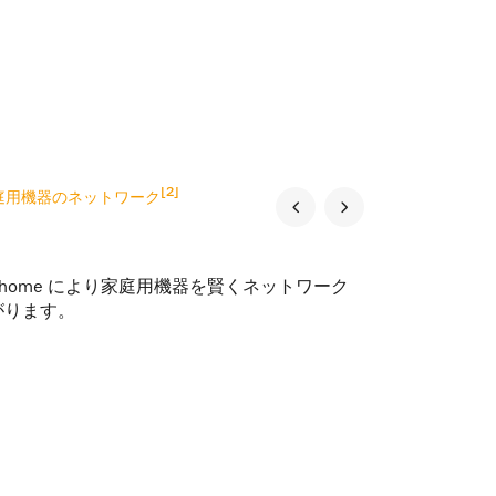
[2]
る家庭用機器のネットワーク
@home により家庭用機器を賢くネットワーク
がります。