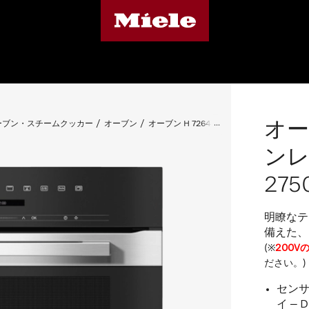
オーブ
ーブン・スチームクッカー
オーブン
オーブン H 7264 B (ステンレス、50Hz)(送
ンレ
275
明瞭なテ
備えた、
(※
200
ださい。)
セン
イ – Di