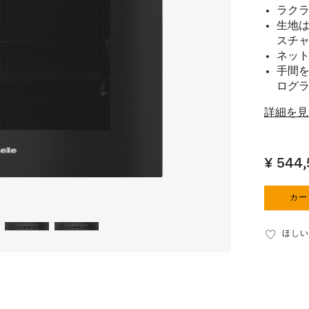
ラクラ
生地は
スチ
ネットワ
手間を
ログ
詳細を見
¥ 544
カー
ほしい