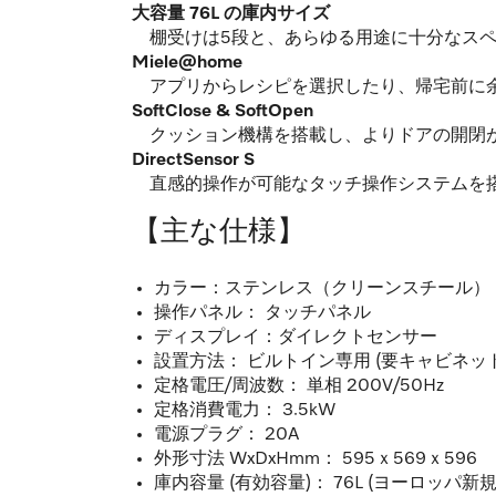
大容量 76L の庫内サイズ
棚受けは5段と、あらゆる用途に十分なスペ
Miele@home
アプリからレシピを選択したり、帰宅前に
SoftClose & SoftOpen
クッション機構を搭載し、よりドアの開閉
DirectSensor S
直感的操作が可能なタッチ操作システムを
【主な仕様】
カラー：ステンレス（クリーンスチール）
操作パネル： タッチパネル
ディスプレイ：ダイレクトセンサー
設置方法： ビルトイン専用 (要キャビネット
定格電圧/周波数： 単相 200V/50Hz
定格消費電力： 3.5kW
電源プラグ： 20A
外形寸法 WxDxHmm： 595ｘ569ｘ596
庫内容量 (有効容量)： 76L (ヨーロッパ新