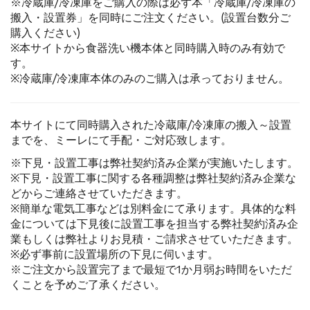
※冷蔵庫/冷凍庫をご購入の際は必ず本「冷蔵庫/冷凍庫の
搬入・設置券」を同時にご注文ください。(設置台数分ご
購入ください)
※本サイトから食器洗い機本体と同時購入時のみ有効で
す。
※冷蔵庫/冷凍庫本体のみのご購入は承っておりません。
本サイトにて同時購入された冷蔵庫/冷凍庫の搬入～設置
までを、ミーレにて手配・ご対応致します。
※下見・設置工事は弊社契約済み企業が実施いたします。
※下見・設置工事に関する各種調整は弊社契約済み企業な
どからご連絡させていただきます。
※簡単な電気工事などは別料金にて承ります。具体的な料
金については下見後に設置工事を担当する弊社契約済み企
業もしくは弊社よりお見積・ご請求させていただきます。
※必ず事前に設置場所の下見に伺います。
※ご注文から設置完了まで最短で1か月弱お時間をいただ
くことを予めご了承ください。