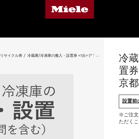
冷蔵
/リサイクル券
冷蔵庫/冷凍庫の搬入・設置券 <1台> (*下見含む) (東京都)
置券 
京都
設置前
※ご注文
ただくこ