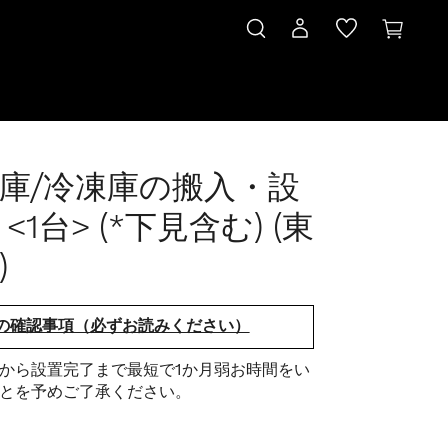
庫/冷凍庫の搬入・設
<1台> (*下見含む) (東
)
の確認事項（必ずお読みください）
から設置完了まで最短で1か月弱お時間をい
とを予めご了承ください。