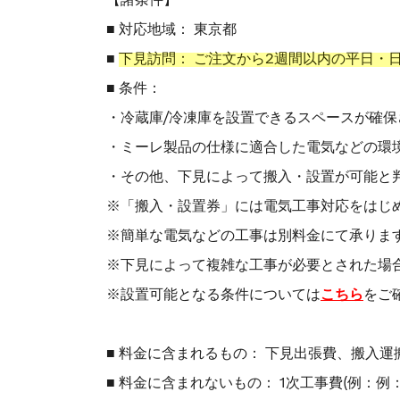
【諸条件】
■ 対応地域： 東京都
■
下見訪問： ご注文から2週間以内の平日・
■ 条件：
・冷蔵庫/冷凍庫を設置できるスペースが確保
・ミーレ製品の仕様に適合した電気などの環
・その他、下見によって搬入・設置が可能と
※「搬入・設置券」には電気工事対応をはじ
※簡単な電気などの工事は別料金にて承りま
※下見によって複雑な工事が必要とされた場
※設置可能となる条件については
こちら
をご
■ 料金に含まれるもの： 下見出張費、搬入
■ 料金に含まれないもの： 1次工事費(例：