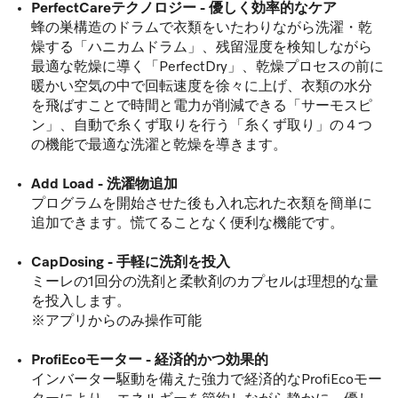
PerfectCareテクノロジー - 優しく効率的なケア
蜂の巣構造のドラムで衣類をいたわりながら洗濯・乾
燥する「ハニカムドラム」、残留湿度を検知しながら
最適な乾燥に導く「PerfectDry」、乾燥プロセスの前に
暖かい空気の中で回転速度を徐々に上げ、衣類の水分
を飛ばすことで時間と電力が削減できる「サーモスピ
ン」、自動で糸くず取りを行う「糸くず取り」の４つ
の機能で最適な洗濯と乾燥を導きます。
Add Load - 洗濯物追加
プログラムを開始させた後も入れ忘れた衣類を簡単に
追加できます。慌てることなく便利な機能です。
CapDosing - 手軽に洗剤を投入
ミーレの1回分の洗剤と柔軟剤のカプセルは理想的な量
を投入します。
※アプリからのみ操作可能
ProfiEcoモーター - 経済的かつ効果的
インバーター駆動を備えた強力で経済的なProfiEcoモー