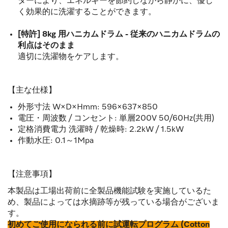
ターにより、エネルギーを節約しながら静かに、優し
く効果的に洗濯することができます。
[特許] 8kg 用ハニカムドラム - 従来のハニカムドラムの
利点はそのまま
適切に洗濯物をケアします。
【主な仕様】
外形寸法 W×D×Hmm: 596×637×850
電圧・周波数 / コンセント: 単層200V 50/60Hz(共用)
定格消費電力 洗濯時 / 乾燥時: 2.2kW / 1.5kW
作動水圧: 0.1～1Mpa
【注意事項】
本製品は工場出荷前に全製品機能試験を実施しているた
め、製品によっては水摘跡等が残っている場合がございま
す。
初めてご使用になられる前に試運転プログラム (Cotton