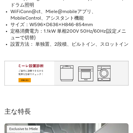
ドラム照明
WiFiConn@ct、Miele@mobileアプリ、
MobileControl、アシスタント機能
サイズ：W596×D636×H846-854mm
定格消費電力：1.1kW 単相200V 50Hz/60Hz(設定メニ
ューで切替)
設置方法： 単独置、2段積、ビルトイン、スロットイン
主な特長
Exclusive to Miele