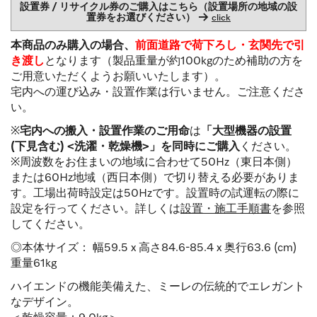
設置券 / リサイクル券のご購入はこちら（設置場所の地域の設
置券をお選びください） →
click
本商品のみ購入の場合、
前面道路で荷下ろし・玄関先で引
き渡し
となります（製品重量が約100kgのため補助の方を
ご用意いただくようお願いいたします）。
宅内への運び込み・設置作業は行いません。ご注意くださ
い。
※
宅内への搬入・設置作業のご用命
は
「大型機器の設置
(下見含む) <洗濯・乾燥機>」を同時にご購入
ください。
※周波数をお住まいの地域に合わせて50Hz（東日本側）
または60Hz地域（西日本側）で切り替える必要がありま
す。工場出荷時設定は50Hzです。設置時の試運転の際に
設定を行ってください。詳しくは
設置・施工手順書
を参照
してください。
◎本体サイズ： 幅59.5 x 高さ84.6-85.4 x 奥行63.6 (cm)
重量61kg
ハイエンドの機能美備えた、ミーレの伝統的でエレガント
なデザイン。