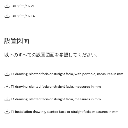
3D データ RVT
3D データ RFA
設置図面
以下のすべての設置図面を参照してください。
T1 drawing, slanted facia or straight facia, with porthole, measures in mm
T1 drawing, slanted facia or straight facia, measures in mm
T1 drawing, slanted facia or straight facia, measures in mm
T1 installation drawing, slanted facia or straight facia, measures in mm