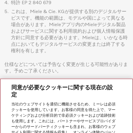
4.
特許 EP 2 840 679
5.
これは、Miele & Cie. KGが提供する別のデジタルサー
ビスです。機能の範囲は、モデルや国によって異なる
場合があります。Mieleアプリ内のMieleデジタル製品
およびサービスに関する利用規約および個人情報保護
方針に同意する必要があります。Mieleは、いかなる時
点においてもデジタルサービスの変更または終了する
権利を有します。
仕様などについては予告なく変更が生じる可能性がありま
す。予めご了承ください。
同意が必要なクッキーに関する現在の設
定
当社のウェブサイトを適切に機能させるため、ミーレは必須
クッキーを使用しています。お客様の同意を得た上で、マー
ケティングおよび分析目的で非必須クッキーおよび追跡技術
会社案内
も使用します。これには、パートナーやサービスプロバイダ
ーからのサードパーティクッキーも含まれ、お客様のウェブ
サイト利用に関する情報を収集し、オンライン体験のパーソ