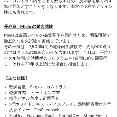
ハニカムドラム内を明るく照らすため、洗濯物を取り出す
際に見落とすことがなくなります。非常に便利でデザイン
性にも優れます。
長寿命 - Miele の耐久試験
Mieleは最高レベルの品質基準を満たすため、開発段階で
徹底的な耐久試験を実施しています。
その一例は、7,500時間の乾燥耐久試験で、約5,000通り
のプログラムの組み合わせが含まれます。これは、平均サ
イクル時間が1時間半のプログラムを1週間に約5 回実行
し、それを20年以上続けた場合に相当します。
【主な仕様】
乾燥容量：9kg ハニカムドラム
乾燥方式： ヒートポンプ式
操作パネル角度：正面垂直
1行ホワイトテキストディスプレイ、残時間表示付き予
約タイマー、EcoFeedback
EcoDry、FragranceDos2、PerfectDry、SteamFinish、