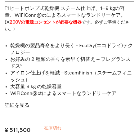
T1ヒートポンプ式乾燥機 スチーム仕上げ、1–9 kgの容
量、WiFiConn@ctによるスマートなランドリーケア。
(※
200Vの電源コンセントが必要な機器
です。必ずご準備くださ
い。)
乾燥機の製品寿命をより長く - EcoDry(エコドライ)テク
ノロジー
お好みの 2 種類の香りを素早く切替え – フレグランス
ドス²
アイロン仕上げを軽減 –SteamFinish（スチームフィニ
ッシュ）
大容量 9 kg の乾燥容量
WiFiConn@ctによるスマートなランドリーケア
詳細を見る
在庫切れ
¥ 511,500