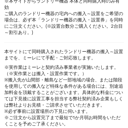
※本サイトからランドリー機器 本体と同時購入時のみ有
効
ご購入のランドリー機器の宅内への搬入～設置をご希望の
場合は、必ず本「ランドリー機器の搬入・設置券」を同時
にご注文ください。(※設置台数分ご購入ください。2台目
～割引あり。)
本サイトにて同時購入されたランドリー機器の搬入～設置
までを、ミーレにて手配・ご対応致します。
※実作業はミーレと契約済み事業者が実施いたします。
（※実作業とは搬入・設置作業です。）
※搬入先が山間部・離島など一部地域の場合、または階段
を使用しての搬入など特殊な条件がある場合には、別途追
加料金を頂戴することがございます。具体的な料金につい
ては下見後に設置工事を担当する弊社契約済み企業もしく
は弊社よりお見積・ご請求させていただきます。
※必ず事前に設置場所の下見に伺います。
※ご注文から設置完了まで最短で1か月弱お時間をいただ
くことを予めご了承ください。