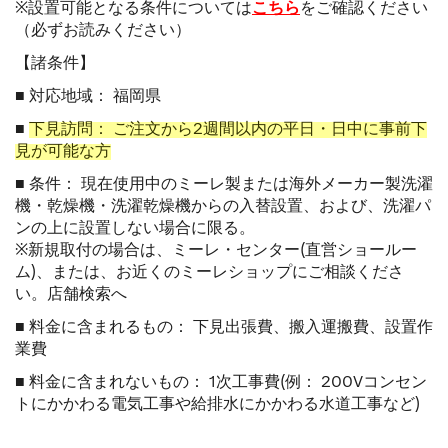
※設置可能となる条件については
こちら
をご確認ください
（必ずお読みください）
【諸条件】
■ 対応地域： 福岡県
■
下見訪問： ご注文から2週間以内の平日・日中に事前下
見が可能な方
■ 条件： 現在使用中のミーレ製または海外メーカー製洗濯
機・乾燥機・洗濯乾燥機からの入替設置、および、洗濯パ
ンの上に設置しない場合に限る。
※新規取付の場合は、ミーレ・センター(直営ショールー
ム)、または、お近くのミーレショップにご相談くださ
い。
店舗検索へ
■ 料金に含まれるもの： 下見出張費、搬入運搬費、設置作
業費
■ 料金に含まれないもの： 1次工事費(例： 200Vコンセン
トにかかわる電気工事や給排水にかかわる水道工事など)