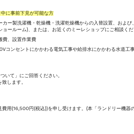
日中に事前下見が可能な方
メーカー製洗濯機・乾燥機・洗濯乾燥機からの入替設置、およ
ショールーム)、または、お近くのミーレショップにご相談くだ
運搬費、設置作業費
 200Vコンセントにかかわる電気工事や給排水にかかわる水道工事
について」にご回答ください。
を致します。
用(16,500円(税込))を申し受けます。(本「ランドリー機