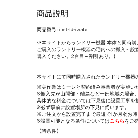
商品説明
商品番号:
inst-ld-iwate
※本サイトからランドリー機器 本体と同時購
ご購入のランドリー機器の宅内への搬入～設
購入ください。2台目～割引あり。)
本サイトにて同時購入されたランドリー機器
※実作業はミーレと契約済み事業者が実施い
※搬入先が山間部・離島など一部地域の場合
具体的な料金については下見後に設置工事を
※必ず事前に設置場所の下見に伺います。
※ご注文から設置完了まで最短で1か月弱お
※設置可能となる条件については
こちら
をご
【諸条件】