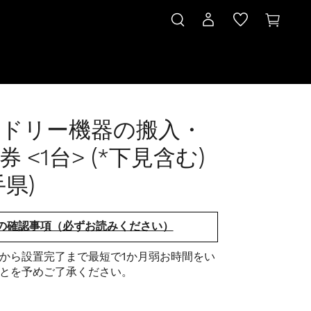
ドリー機器の搬入・
券 <1台> (*下見含む)
手県)
の確認事項（必ずお読みください）
から設置完了まで最短で1か月弱お時間をい
とを予めご了承ください。