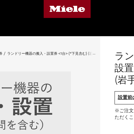
ラン
券
ランドリー機器の搬入・設置券 <1台> (*下見含む) (岩手県)
設置
(岩
設置前
※ご注文
ただくこ