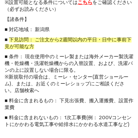
※設置可能となる条件については
こちら
をご確認ください
（必ずお読みください）
【諸条件】
■ 対応地域： 新潟県
■
下見訪問： ご注文から2週間以内の平日・日中に事前下
見が可能な方
■ 条件： 現在使用中のミーレ製または海外メーカー製洗濯
機・乾燥機・洗濯乾燥機からの入替設置、および、洗濯パ
ンの上に設置しない場合に限る。
※新規取付の場合は、ミーレ・センター(直営ショールー
ム)、または、お近くのミーレショップにご相談くださ
い。
店舗検索へ
■ 料金に含まれるもの： 下見出張費、搬入運搬費、設置作
業費
■ 料金に含まれないもの： 1次工事費(例： 200Vコンセン
トにかかわる電気工事や給排水にかかわる水道工事など)