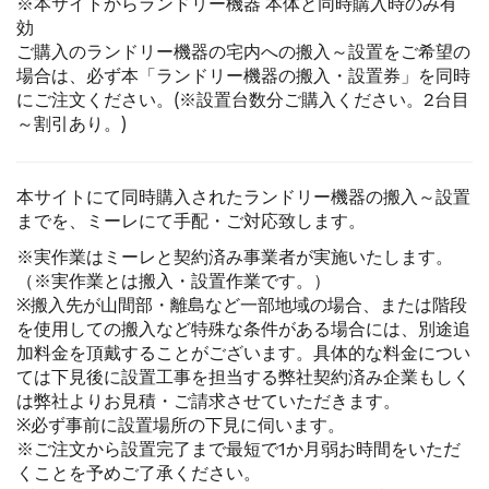
※本サイトからランドリー機器 本体と同時購入時のみ有
効
ご購入のランドリー機器の宅内への搬入～設置をご希望の
場合は、必ず本「ランドリー機器の搬入・設置券」を同時
にご注文ください。(※設置台数分ご購入ください。2台目
～割引あり。)
本サイトにて同時購入されたランドリー機器の搬入～設置
までを、ミーレにて手配・ご対応致します。
※実作業はミーレと契約済み事業者が実施いたします。
（※実作業とは搬入・設置作業です。）
※搬入先が山間部・離島など一部地域の場合、または階段
を使用しての搬入など特殊な条件がある場合には、別途追
加料金を頂戴することがございます。具体的な料金につい
ては下見後に設置工事を担当する弊社契約済み企業もしく
は弊社よりお見積・ご請求させていただきます。
※必ず事前に設置場所の下見に伺います。
※ご注文から設置完了まで最短で1か月弱お時間をいただ
くことを予めご了承ください。