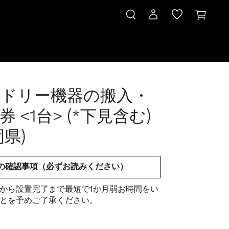
ドリー機器の搬入・
券 <1台> (*下見含む)
岡県)
の確認事項（必ずお読みください）
から設置完了まで最短で1か月弱お時間をい
とを予めご了承ください。