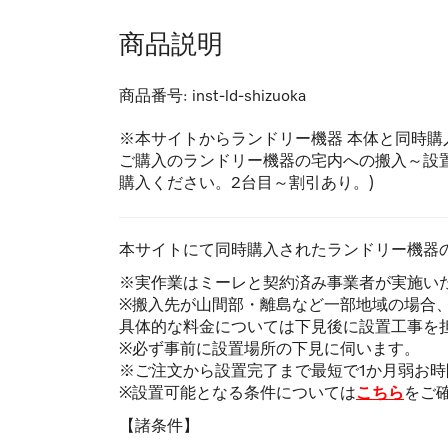
商品説明
商品番号:
inst-ld-shizuoka
※本サイトからランドリー機器 本体と同時購
ご購入のランドリー機器の宅内への搬入～設
購入ください。2台目～割引あり。)
本サイトにて同時購入されたランドリー機器
※実作業はミーレと契約済み事業者が実施い
※搬入先が山間部・離島など一部地域の場合
具体的な料金については下見後に設置工事を
※必ず事前に設置場所の下見に伺います。
※ご注文から設置完了まで最短で1か月弱お
※設置可能となる条件については
こちら
をご
【諸条件】