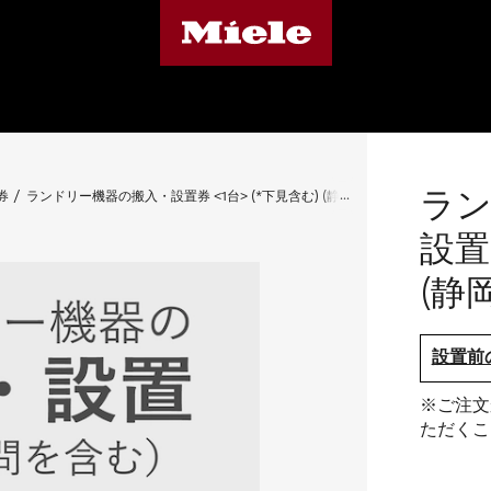
ラン
券
ランドリー機器の搬入・設置券 <1台> (*下見含む) (静岡県)
設置
(静
設置前
※ご注文
ただくこ