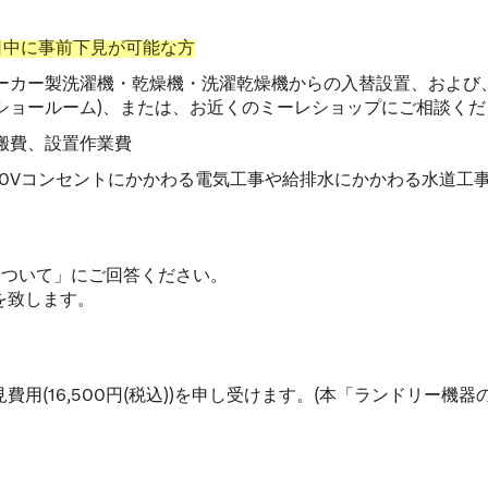
日中に事前下見が可能な方
メーカー製洗濯機・乾燥機・洗濯乾燥機からの入替設置、およ
ショールーム)、または、お近くのミーレショップにご相談くだ
運搬費、設置作業費
 200Vコンセントにかかわる電気工事や給排水にかかわる水道工事
について」にご回答ください。
を致します。
用(16,500円(税込))を申し受けます。(本「ランドリー機