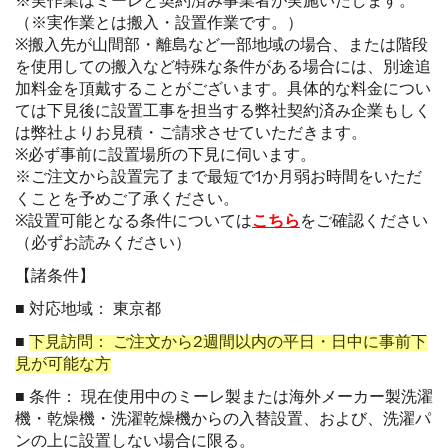
※実作業はミーレと契約済み事業者が実施いたします。
（※実作業とは搬入・設置作業です。）
※搬入先が山間部・離島など一部地域の場合、または階段
を使用しての搬入など特殊な条件がある場合には、別途追
加料金を頂戴することがございます。具体的な料金につい
ては下見後に設置工事を担当する弊社契約済み企業もしく
は弊社よりお見積・ご請求させていただきます。
※必ず事前に設置場所の下見に伺います。
※ご注文から設置完了まで最短で1か月弱お時間をいただ
くことを予めご了承ください。
※設置可能となる条件については
こちら
をご確認ください
（必ずお読みください）
【諸条件】
■ 対応地域： 東京都
■
下見訪問： ご注文から2週間以内の平日・日中に事前下
見が可能な方
■ 条件： 現在使用中のミーレ製または海外メーカー製洗濯
機・乾燥機・洗濯乾燥機からの入替設置、および、洗濯パ
ンの上に設置しない場合に限る。