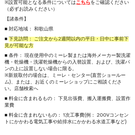
※設置可能となる条件については
こちら
をご確認ください
（必ずお読みください）
【諸条件】
■ 対応地域： 和歌山県
■
下見訪問： ご注文から2週間以内の平日・日中に事前下
見が可能な方
■ 条件： 現在使用中のミーレ製または海外メーカー製洗濯
機・乾燥機・洗濯乾燥機からの入替設置、および、洗濯パ
ンの上に設置しない場合に限る。
※新規取付の場合は、ミーレ・センター(直営ショールー
ム)、または、お近くのミーレショップにご相談くださ
い。
店舗検索へ
■ 料金に含まれるもの： 下見出張費、搬入運搬費、設置作
業費
■ 料金に含まれないもの： 1次工事費(例： 200Vコンセン
トにかかわる電気工事や給排水にかかわる水道工事など)