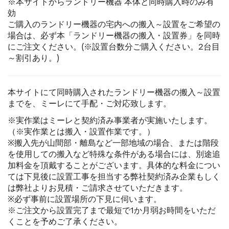
※本サイトからランドリー機器 本体と同時購入時のみ有
効
ご購入のランドリー機器の宅内への搬入～設置をご希望の
場合は、必ず本「ランドリー機器の搬入・設置券」を同時
にご注文ください。(※設置台数分ご購入ください。2台目
～割引あり。)
本サイトにて同時購入されたランドリー機器の搬入～設置
までを、ミーレにて手配・ご対応致します。
※実作業はミーレと契約済み事業者が実施いたします。
（※実作業とは搬入・設置作業です。）
※搬入先が山間部・離島など一部地域の場合、または階段
を使用しての搬入など特殊な条件がある場合には、別途追
加料金を頂戴することがございます。具体的な料金につい
ては下見後に設置工事を担当する弊社契約済み企業もしく
は弊社よりお見積・ご請求させていただきます。
※必ず事前に設置場所の下見に伺います。
※ご注文から設置完了まで最短で1か月弱お時間をいただ
くことを予めご了承ください。