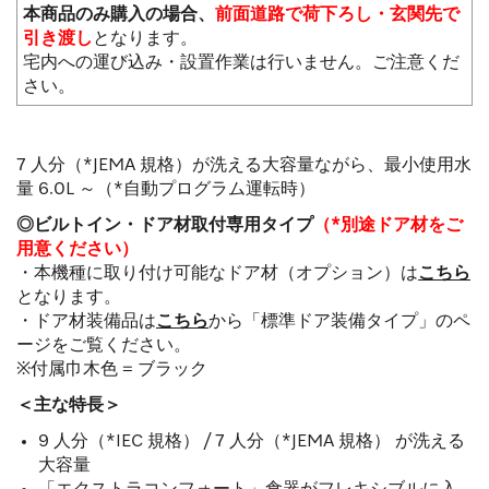
本商品のみ購入の場合、
前面道路で荷下ろし・玄関先で
引き渡し
となります。
宅内への運び込み・設置作業は行いません。ご注意くだ
さい。
7 人分（*JEMA 規格）が洗える大容量ながら、最小使用水
量 6.0L ～（*自動プログラム運転時）
◎ビルトイン・ドア材取付専用タイプ
（*別途ドア材をご
用意ください）
・本機種に取り付け可能なドア材（オプション）は
こちら
となります。
・ドア材装備品は
こちら
から「標準ドア装備タイプ」のペ
ージをご覧ください。
※付属巾木色 = ブラック
＜主な特長＞
9 人分（*IEC 規格） / 7 人分（*JEMA 規格） が洗える
大容量