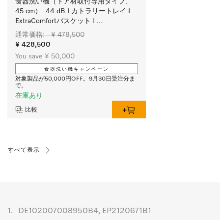
食器洗い機（ドア材取付専用タイプ、
45 cm）  44 dB I カトラリートレイ I 
ExtraComfortバスケット I 
QuickPowerWash I AutoOpen
通常価格: - ¥ 478,500
¥ 428,500
You save ¥ 50,000
食器洗い機キャンペーン
対象製品が50,000円OFF。9月30日受注分ま
で。
在庫あり
比較
すべて表示
1.
DE102007008950B4, EP2120671B1