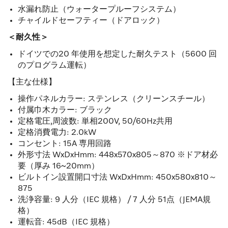
水漏れ防止（ウォータープルーフシステム）
チャイルドセーフティー（ドアロック）
＜耐久性＞
ドイツでの20 年使用を想定した耐久テスト（5600 回
のプログラム運転）
【主な仕様】
操作パネルカラー: ステンレス（クリーンスチール）
付属巾木カラー: ブラック
定格電圧,周波数: 単相200V, 50/60Hz共用
定格消費電力: 2.0kW
コンセント: 15A 専用回路
外形寸法 WxDxHmm: 448x570x805～870 ※ドア材必
要（厚み 16~20mm）
ビルトイン設置開口寸法 WxDxHmm: 450x580x810～
875
洗浄容量: 9 人分（IEC 規格） / 7 人分 51点（JEMA規
格）
運転音: 45dB（IEC 規格）