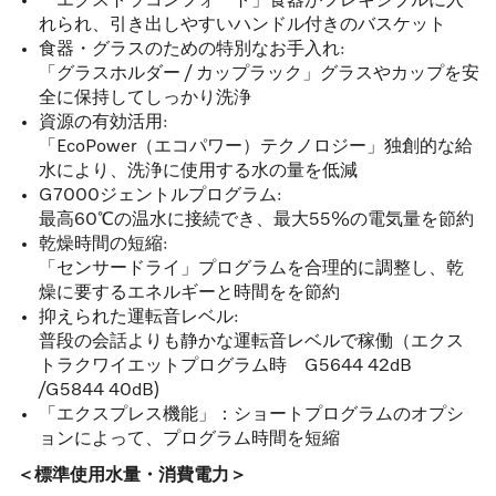
「エクストラコンフォート」食器がフレキシブルに入
れられ、引き出しやすいハンドル付きのバスケット
食器・グラスのための特別なお手入れ:
「グラスホルダー / カップラック」グラスやカップを安
全に保持してしっかり洗浄
資源の有効活用:
「EcoPower（エコパワー）テクノロジー」独創的な給
水により、洗浄に使用する水の量を低減
G7000ジェントルプログラム:
最高60℃の温水に接続でき、最大55%の電気量を節約
乾燥時間の短縮:
「センサードライ」プログラムを合理的に調整し、乾
燥に要するエネルギーと時間をを節約
抑えられた運転音レベル:
普段の会話よりも静かな運転音レベルで稼働（エクス
トラクワイエットプログラム時 G5644 42dB
/G5844 40dB)
「エクスプレス機能」：ショートプログラムのオプシ
ョンによって、プログラム時間を短縮
＜標準使用水量・消費電力＞