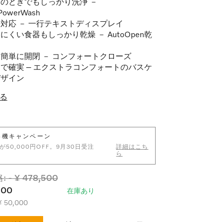
のときでもしっかり洗浄 －
PowerWash
対応 － 一行テキストディスプレイ
にくい食器もしっかり乾燥 － AutoOpen乾
簡単に開閉 － コンフォートクローズ
で確実 – エクストラコンフォートのバスケ
デザイン
る
い機キャンペーン
50,000円OFF。9月30日受注
詳細はこち
ら
- ¥ 478,500
500
在庫あり
¥ 50,000