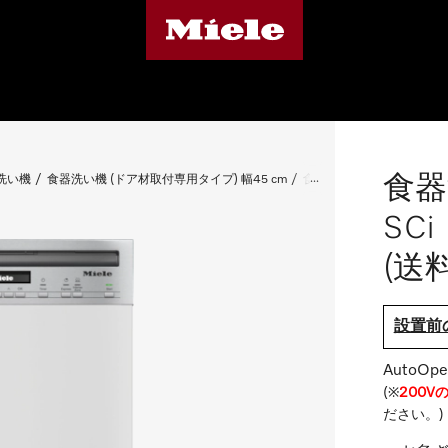
食器
洗い機
食器洗い機 (ドア材取付専用タイプ) 幅45 cm
食器洗い機 G 5644 SCi
SC
(送料
設置前
Auto
(※
200
ださい。)