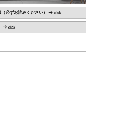
項（必ずお読みください） →
click
 →
click