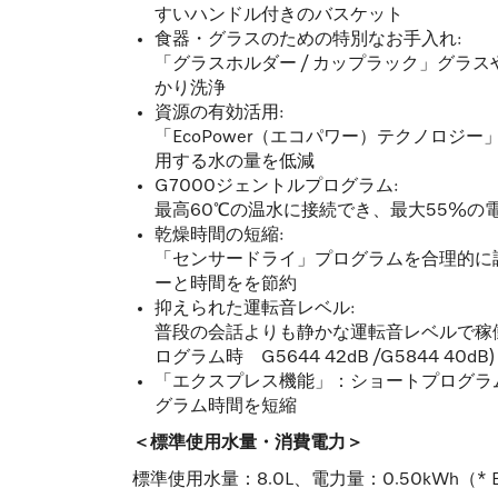
すいハンドル付きのバスケット
食器・グラスのための特別なお手入れ:
「グラスホルダー / カップラック」グラ
かり洗浄
資源の有効活用:
「EcoPower（エコパワー）テクノロジ
用する水の量を低減
G7000ジェントルプログラム:
最高60℃の温水に接続でき、最大55%の
乾燥時間の短縮:
「センサードライ」プログラムを合理的に
ーと時間をを節約
抑えられた運転音レベル:
普段の会話よりも静かな運転音レベルで稼
ログラム時 G5644 42dB /G5844 40dB)
「エクスプレス機能」：ショートプログラ
グラム時間を短縮
＜標準使用水量・消費電力＞
標準使用水量：8.0L、電力量：0.50kWh（*