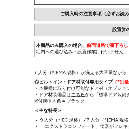
ご購入時の注意事項（必ずお読
設置券
本商品のみ購入の場合、
前面道路で荷下ろし
宅内への運び込み・設置作業は行いません。
7 人分（*JEMA 規格）が洗える大容量ながら
◎ビルトイン・ドア材取付専用タイプ
（*別
・本機種に取り付け可能なドア材（オプショ
・ドア材装備品は
こちら
から「標準ドア装備
※付属巾木色 = ブラック
＜主な特長＞
9 人分（*IEC 規格） / 7 人分（*JEMA
「エクストラコンフォート」食器がフレキ