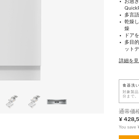
お急ぎ
Quick
多言語
乾燥し
燥
ドアを
多目的
ット
詳細を見
食器洗
対象製品が
分まで。
通常価格: 
¥ 428,
You save 