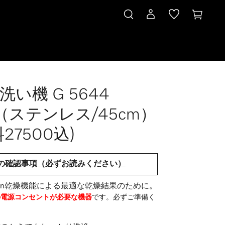
洗い機 G 5644
（ステンレス/45cm）(送料27500込)
i（ステンレス/45cm）
27500込)
の確認事項（必ずお読みください）
Open乾燥機能による最適な乾燥結果のために。
Vの電源コンセントが必要な機器
です。必ずご準備く