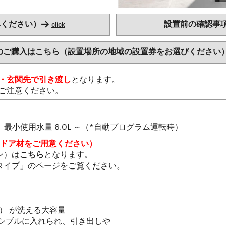
みください）→
設置前の確認事
click
のご購入はこちら（設置場所の地域の設置券をお選びください）
・玄関先で引き渡し
となります。
ご注意ください。
、最小使用水量 6.0L ～（*自動プログラム運転時）
途ドア材をご用意ください）
ン）は
こちら
となります。
タイプ」のページをご覧ください。
 規格） が洗える大容量
シブルに入れられ、引き出しや