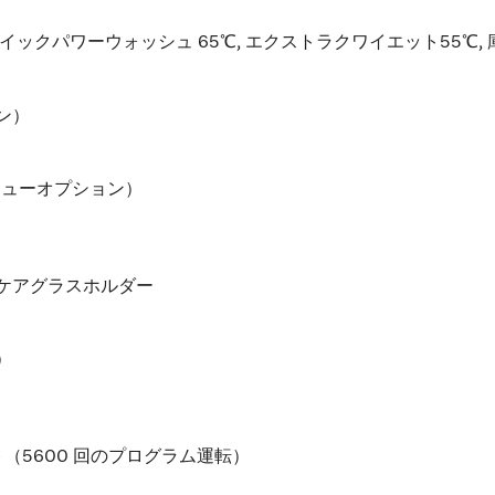
, クイックパワーウォッシュ 65℃, エクストラクワイエット55℃,
ン）
ニューオプション）
ケアグラスホルダー
）
（5600 回のプログラム運転）