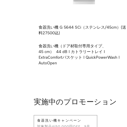
食器洗い機 G 5644 SCi（ステンレス/45cm）(送
料27500込)
食器洗い機（ドア材取付専用タイプ、
45 cm） 44 dB I カトラリートレイ I
ExtraComfortバスケット I QuickPowerWash I
AutoOpen
実施中のプロモーション
食器洗い機キャンペーン
対象製品が50,000円OFF。9月