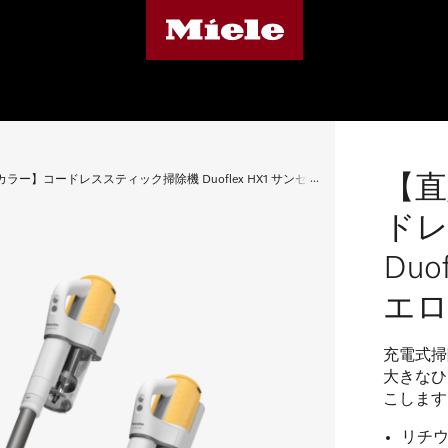
【直
ラー】コードレススティック掃除機 Duoflex HX1 サンセットイエロー
ド
Duo
エロ
充電式掃
大きなひ
こします
リチウ