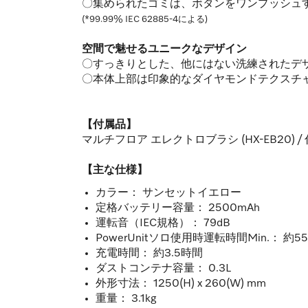
〇集められたゴミは、ボタンをワンプッシュ
(*99.99% IEC 62885-4による)
空間で魅せるユニークなデザイン
〇すっきりとした、他にはない洗練されたデ
〇本体上部は印象的なダイヤモンドテクスチ
【付属品】
マルチフロア エレクトロブラシ (HX-EB20
【主な仕様】
カラー： サンセットイエロー
定格バッテリー容量： 2500mAh
運転音（IEC規格）： 79dB
PowerUnitソロ使用時運転時間Min.： 約5
充電時間： 約3.5時間
ダストコンテナ容量： 0.3L
外形寸法： 1250(H) x 260(W) mm
重量： 3.1kg