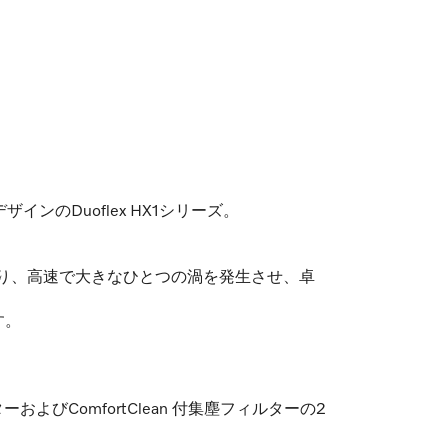
のDuoflex HX1シリーズ。
ジーにより、高速で大きなひとつの渦を発生させ、卓
す。
びComfortClean 付集塵フィルターの2