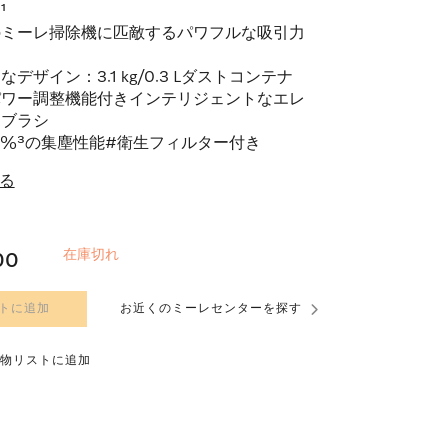
¹
のミーレ掃除機に匹敵するパワフルな吸引力
なデザイン：3.1 kg/0.3 Lダストコンテナ
パワー調整機能付きインテリジェントなエレ
ロブラシ
99 %³の集塵性能#衛生フィルター付き
る
在庫切れ
00
トに追加
お近くのミーレセンターを探す
物リストに追加