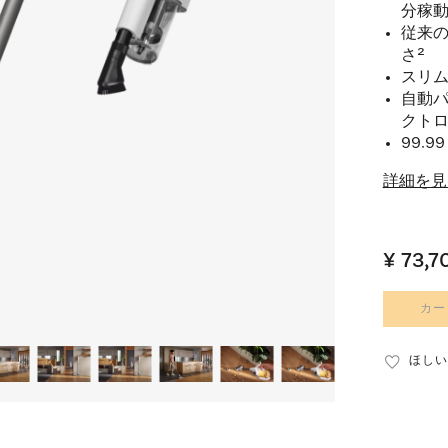
分稼動
従来
さ²
スリム
自動
クト
99.
詳細を見
¥ 73,7
カー
ほしい