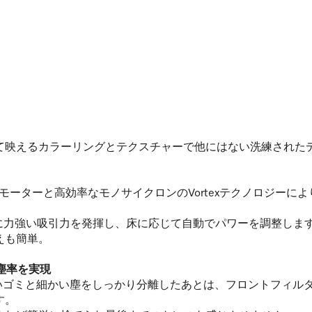
えるカラーリングとテクスチャーで他にはない洗練されたデザイン
iciencyモーターと高効率なモノサイクロンのVortexテクノロ
いに力強い吸引力を発揮し、床に応じて自動でパワーを調整しま
えも簡単。
集塵率を実現
いゴミと細かい塵をしっかり分離したあとは、フロントフィルターおよ
す。