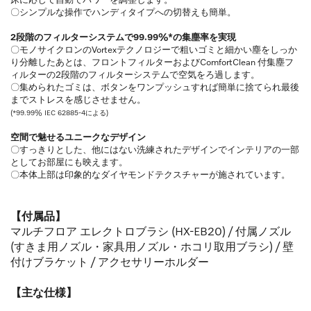
床に応じて自動でパワーを調整します。
〇シンプルな操作でハンディタイプへの切替えも簡単。
2段階のフィルターシステムで99.99%*の集塵率を実現
〇モノサイクロンのVortexテクノロジーで粗いゴミと細かい塵をしっか
り分離したあとは、フロントフィルターおよびComfortClean 付集塵フ
ィルターの2段階のフィルターシステムで空気をろ過します。
〇集められたゴミは、ボタンをワンプッシュすれば簡単に捨てられ最後
までストレスを感じさせません。
(*99.99% IEC 62885-4による)
空間で魅せるユニークなデザイン
〇すっきりとした、他にはない洗練されたデザインでインテリアの一部
としてお部屋にも映えます。
〇本体上部は印象的なダイヤモンドテクスチャーが施されています。
【付属品】
マルチフロア エレクトロブラシ (HX-EB20) / 付属ノズル
(すきま用ノズル・家具用ノズル・ホコリ取用ブラシ) / 壁
付けブラケット / アクセサリーホルダー
【主な仕様】