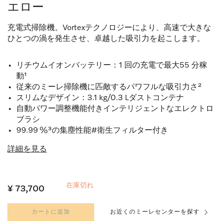
エロー
充電式掃除機。Vortexテクノロジーにより、高速で大きな
ひとつの渦を発生させ、卓越した吸引力を起こします。
リチウムイオンバッテリー：1 回の充電で最大55 分稼
動¹
従来のミーレ掃除機に匹敵するパワフルな吸引力さ²
スリムなデザイン：3.1 kg/0.3 Lダストコンテナ
自動パワー調整機能付きインテリジェントなエレクトロ
ブラシ
99.99 %³の集塵性能#衛生フィルター付き
詳細を見る
在庫切れ
¥ 73,700
カートに追加
お近くのミーレセンターを探す